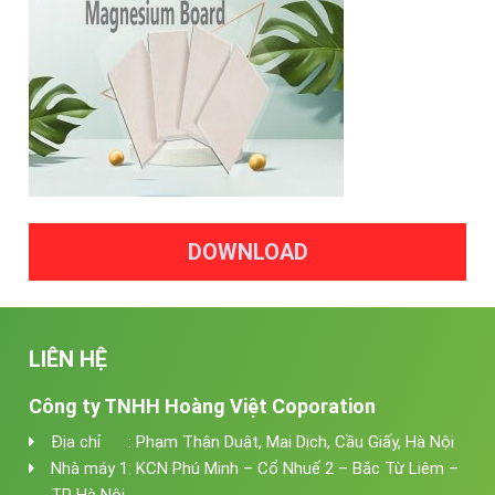
DOWNLOAD
LIÊN HỆ
Công ty TNHH Hoàng Việt Coporation
Địa chỉ : Phạm Thận Duật, Mai Dịch, Cầu Giấy, Hà Nội
Nhà máy 1: KCN Phú Minh – Cổ Nhuế 2 – Bắc Từ Liêm –
TP Hà Nội