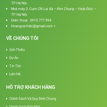
TP Hà Nội
Nhà máy 2: Cụm CN Lai Xá – Kim Chung – Hoài Đức –
TP Hà Nội
Điện thoại : 0915 777 994
Hoangviettdic@gmail.com >
VỀ CHÚNG TÔI
Giới Thiệu
Dự Án
Tin Tức
Liên Hệ
HỖ TRỢ KHÁCH HÀNG
Chính Sách Và Quy Định Chung
Chính Sách Bảo Mật