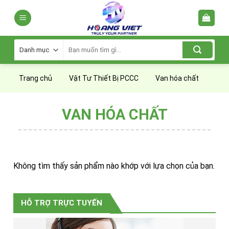
Skip
to
content
Tìm
kiếm:
Trang chủ
Vật Tư Thiết Bị PCCC
Van hóa chất
VAN HÓA CHẤT
Không tìm thấy sản phẩm nào khớp với lựa chọn của bạn.
HỖ TRỢ TRỰC TUYẾN