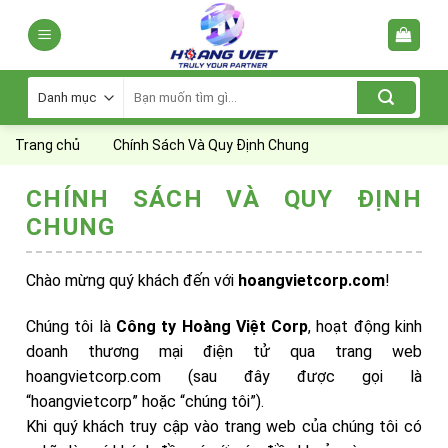
Skip
to
content
Tìm
kiếm:
Trang chủ
Chính Sách Và Quy Định Chung
CHÍNH SÁCH VÀ QUY ĐỊNH
CHUNG
Chào mừng quý khách đến với
hoangvietcorp.com
!
Chúng tôi là
Công ty Hoàng Việt Corp
, hoạt động kinh
doanh thương mại điện tử qua trang web
hoangvietcorp.com (sau đây được gọi là
“hoangvietcorp” hoặc “chúng tôi”).
Khi quý khách truy cập vào trang web của chúng tôi có