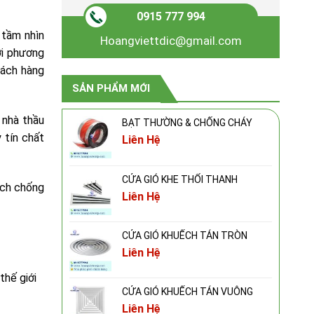
0915 777 994
 tầm nhìn
Hoangviettdic@gmail.com
ới phương
hách hàng
SẢN PHẨM MỚI
 nhà thầu
BẠT THƯỜNG & CHỐNG CHÁY
 tín chất
Liên Hệ
CỬA GIÓ KHE THỔI THANH
ách chống
Liên Hệ
CỬA GIÓ KHUẾCH TÁN TRÒN
Liên Hệ
thế giới
CỬA GIÓ KHUẾCH TÁN VUÔNG
Liên Hệ