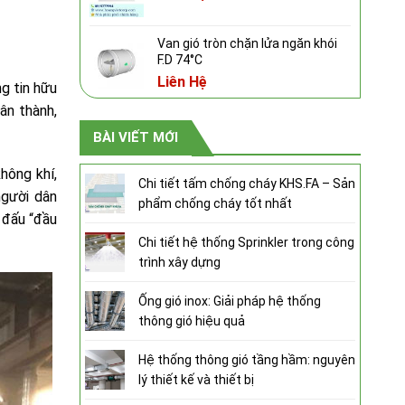
Van gió tròn chặn lửa ngăn khói
F.D 74°C
Liên Hệ
g tin hữu
ân thành,
BÀI VIẾT MỚI
hông khí,
Chi tiết tấm chống cháy KHS.FA – Sản
người dân
phẩm chống cháy tốt nhất
 đấu “đầu
Chi tiết hệ thống Sprinkler trong công
trình xây dựng
Ống gió inox: Giải pháp hệ thống
thông gió hiệu quả
Hệ thống thông gió tầng hầm: nguyên
lý thiết kế và thiết bị