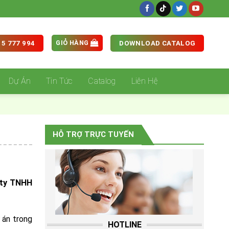
GIỎ HÀNG
5 777 994
DOWNLOAD CATALOG
Dự Án
Tin Tức
Catalog
Liên Hệ
HỖ TRỢ TRỰC TUYẾN
ty TNHH
ự án trong
HOTLINE