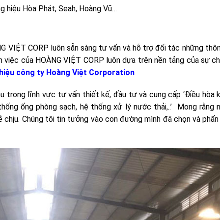
ng hiệu Hòa Phát, Seah, Hoàng Vũ…
G VIỆT CORP luôn sẵn sàng tư vấn và hỗ trợ đối tác những thôn
làm việc của HOÀNG VIỆT CORP luôn dựa trên nền tảng của sự ch
thiệu công ty Hoàng Việt Corporation
trong lĩnh vực tư vấn thiết kế, đầu tư và cung cấp ‘Điều hòa k
thống ống phòng sạch, hệ thống xử lý nước thải,..’ Mong rằng 
 chịu. Chúng tôi tin tưởng vào con đường mình đã chọn và phấn