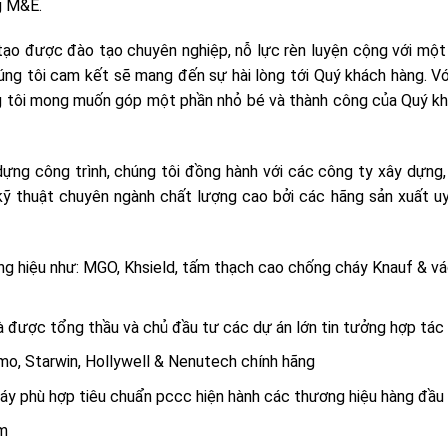
g M&E.
g tạo được đào tạo chuyên nghiệp, nỗ lực rèn luyện cộng với một
Chúng tôi cam kết sẽ mang đến sự hài lòng tới Quý khách hàng. V
ng tôi mong muốn góp một phần nhỏ bé và thành công của Quý k
ựng công trình, chúng tôi đồng hành với các công ty xây dựng,
ỹ thuật chuyên ngành chất lượng cao bởi các hãng sản xuất uy
ng hiệu như: MGO, Khsield, tấm thạch cao chống cháy Knauf & v
à được tổng thầu và chủ đầu tư các dự án lớn tin tưởng hợp tác
o, Starwin, Hollywell & Nenutech chính hãng
áy phù hợp tiêu chuẩn pccc hiện hành các thương hiệu hàng đầu 
am