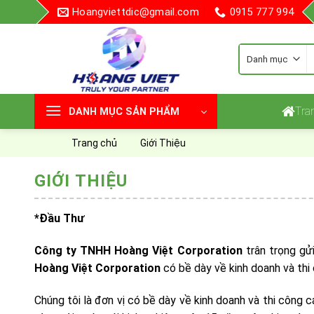
Skip
Hoangviettdic@gmail.com
0915 777 994
to
content
T
k
Tra
DANH MỤC SẢN PHẨM
Trang chủ
Giới Thiệu
GIỚI THIỆU
*Đầu Thư
Công ty TNHH Hoàng Việt Corporation
trân trọng gử
Hoàng Việt Corporation
có bề dày về kinh doanh và thi 
Chúng tôi là đơn vị có bề dày về kinh doanh và thi công c