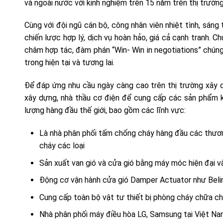
và ngoài nước với kinh nghiệm trên 15 năm trên thị trườn
Cùng với đội ngũ cán bộ, công nhân viên nhiệt tình, sán
chiến lược hợp lý, dịch vụ hoàn hảo, giá cả cạnh tranh. 
châm hợp tác, đàm phán “Win- Win in negotiations” chú
trong hiện tại và tương lai.
Để đáp ứng nhu cầu ngày càng cao trên thị trường xây d
xây dựng, nhà thầu cơ điện để cung cấp các sản phẩm k
lượng hàng đầu thế giới, bao gồm các lĩnh vực:
Là nhà phân phối tấm chống cháy hàng đầu các thươ
cháy các loại
Sản xuất van gió và cửa gió bằng máy móc hiện đại v
Động cơ vận hành cửa gió Damper Actuator như Belim
Cung cấp toàn bộ vật tư thiết bị phòng cháy chữa ch
Nhà phân phối máy điều hòa LG, Samsung tại Việt N