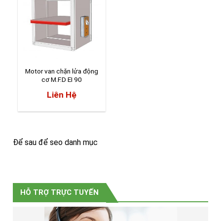
Motor van chặn lửa động
cơ M.F.D EI 90
Liên Hệ
Để sau để seo danh mục
HỖ TRỢ TRỰC TUYẾN