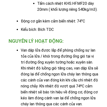
Tấm cách nhiệt KHS.HF.MF20 dày
20mm ( khối lượng riêng 540kg/m3).
Động cơ gắn kèm cảm biến nhiệt: 74°C
Kiểu bích: Bích TDC
NGUYÊN LÝ HOẠT ĐỘNG:
Van dập lửa được lắp để phòng chống sự lan
tỏa của lửa / khói trong đường ống gió tại vị
trí đường ống xuyên tường hoặc xuyên sàn.
Khi nhiêt độ luồng gió tăng cao, van dập lửa sẽ
đóng lại để chống ngọn lửa cháy lan thông qua
các cánh của van đóng kín khi cầu chì nhiệt độ
nóng chảy. Khi nhiệt độ vượt quá 74ºC cảm
biến nhiệt sẽ báo tín hiệu về động cơ, động cơ
kéo làm đóng cánh van lại để chống ngọn lửa
cháy lan thông qua các cánh của van.