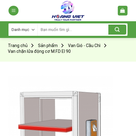
Skip
to
content
Tìm
kiếm:
Trang chủ
Sản phẩm
Van Gió - Cầu Chì
Van chặn lửa động cơ M.F.D EI 90