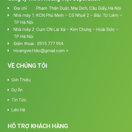
Địa chỉ : Phạm Thận Duật, Mai Dịch, Cầu Giấy, Hà Nội
Nhà máy 1: KCN Phú Minh – Cổ Nhuế 2 – Bắc Từ Liêm –
TP Hà Nội
Nhà máy 2: Cụm CN Lai Xá – Kim Chung – Hoài Đức –
TP Hà Nội
Điện thoại : 0915 777 994
Hoangviettdic@gmail.com >
VỀ CHÚNG TÔI
Giới Thiệu
Dự Án
Tin Tức
Liên Hệ
HỖ TRỢ KHÁCH HÀNG