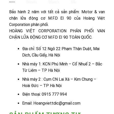
Bảo hành 2 năm với tất cả sản phẩm: Motor & van
chặn lửa động cơ M.F.D EI 90 của Hoàng Việt
Corporation phân phối.
HOÀNG VIỆT CORPORATION PHÂN PHỐI VAN
CHẶN LỬA ĐỘNG CƠ M.F.D EI 90 TOÀN QUỐC.
Địa chỉ: Số 12 Ngõ 22 Phạm Thận Duật, Mai
Dịch, Cầu Giấy, Hà Nội
Nhà máy 1: KCN Phú Minh – Cổ Nhuế 2 – Bắc
Từ Liêm – TP Hà Nội
Nhà máy 2 : Cụm CN Lai Xá – Kim Chung –
Hoài Đức – TP Hà Nội
Điện thoại: 0915 777 994
Email: Hoangviettdic@gmail.com