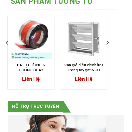
SẢN PHẨM TƯƠNG TỰ
BẠT THƯỜNG &
Van gió điều chỉnh lưu
Cầu 
CHỐNG CHÁY
lượng tay gạt-VCD
74°C/1
Liên Hệ
Liên Hệ
L
HỖ TRỢ TRỰC TUYẾN