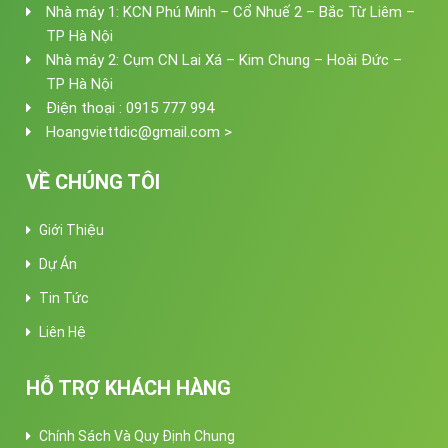
Nhà máy 1: KCN Phú Minh – Cổ Nhuế 2 – Bắc Từ Liêm –
TP Hà Nội
Nhà máy 2: Cụm CN Lai Xá – Kim Chung – Hoài Đức –
TP Hà Nội
Điện thoại : 0915 777 994
Hoangviettdic@gmail.com >
VỀ CHÚNG TÔI
Giới Thiệu
Dự Án
Tin Tức
Liên Hệ
HỖ TRỢ KHÁCH HÀNG
Chính Sách Và Quy Định Chung