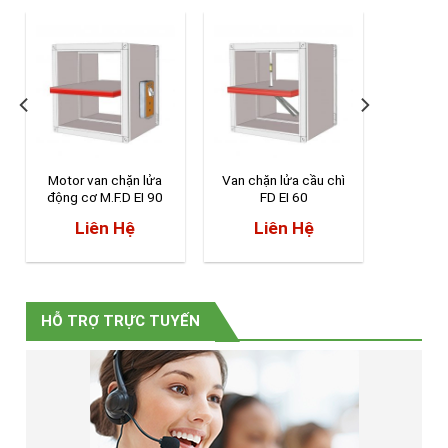
Motor van chặn lửa
Van chặn lửa cầu chì
Van gió 
động cơ M.F.D EI 90
FD EI 60
khói
Liên Hệ
Liên Hệ
L
HỖ TRỢ TRỰC TUYẾN