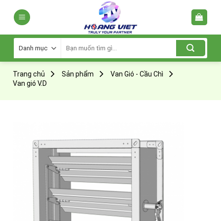
Skip
to
content
Tìm
kiếm:
Trang chủ
Sản phẩm
Van Gió - Cầu Chì
Van gió V.D