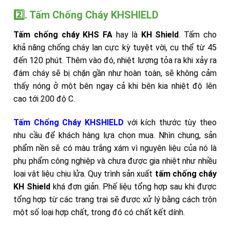
2️⃣. Tấm Chống Cháy KHSHIELD
Tấm chống cháy KHS FA
hay là
KH Shield
. Tấm cho
khả năng chống cháy lan cực kỳ tuyệt vời, cụ thể từ 45
đến 120 phút. Thêm vào đó, nhiệt lượng tỏa ra khi xảy ra
đám cháy sẽ bị chặn gần như hoàn toàn, sẽ không cảm
thấy nóng ở một bên ngay cả khi bên kia nhiệt độ lên
cao tới 200 độ C.
Tấm Chống Cháy KHSHIELD
với kích thước tùy theo
nhu cầu để khách hàng lựa chọn mua. Nhìn chung, sản
phẩm nền sẽ có màu trắng xám vì nguyên liệu của nó là
phụ phẩm công nghiệp và chưa được gia nhiệt như nhiều
loại vật liệu chịu lửa. Quy trình sản xuất
tấm chống cháy
KH Shield
khá đơn giản. Phế liệu tổng hợp sau khi được
tổng hợp từ các trang trại sẽ được xử lý bằng cách trộn
một số loại hợp chất, trong đó có chất kết dính.