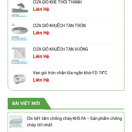
CỬA GIÓ KHE THỔI THANH
Liên Hệ
CỬA GIÓ KHUẾCH TÁN TRÒN
Liên Hệ
CỬA GIÓ KHUẾCH TÁN VUÔNG
Liên Hệ
Van gió tròn chặn lửa ngăn khói F.D 74°C
Liên Hệ
BÀI VIẾT MỚI
Chi tiết tấm chống cháy KHS.FA – Sản phẩm chống
cháy tốt nhất