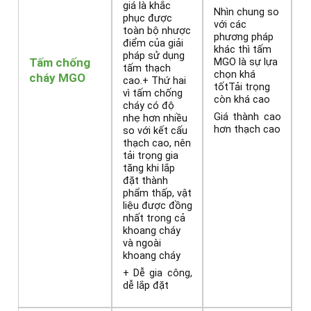
giá là khắc
Nhìn chung so
phục được
với các
toàn bộ nhược
phương pháp
điểm của giải
khác thì tấm
pháp sử dụng
Tấm chống
MGO là sự lựa
tấm thạch
chọn khá
cháy MGO
cao.+ Thứ hai
tốtTải trọng
vì tấm chống
còn khá cao
cháy có độ
Giá thành cao
nhẹ hơn nhiều
hơn thạch cao
so với kết cấu
thạch cao, nên
tải trọng gia
tăng khi lắp
đặt thành
phẩm thấp, vật
liệu được đồng
nhất trong cả
khoang cháy
và ngoài
khoang cháy
+ Dễ gia công,
dễ lắp đặt