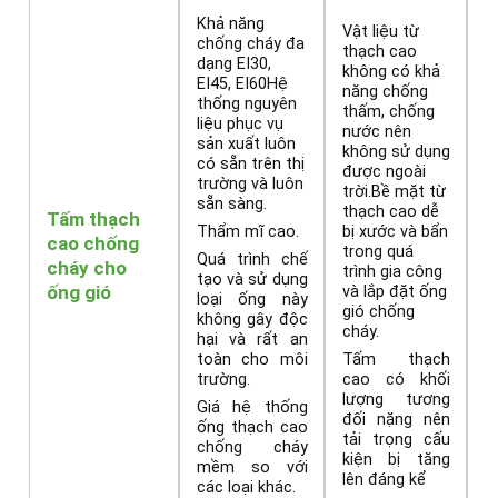
Khả năng
Vật liệu từ
chống cháy đa
thạch cao
dạng EI30,
không có khả
EI45, EI60Hệ
năng chống
thống nguyên
thấm, chống
liệu phục vụ
nước nên
sản xuất luôn
không sử dụng
có sẵn trên thị
được ngoài
trường và luôn
trời.Bề mặt từ
sẵn sàng.
thạch cao dễ
Tấm thạch
bị xước và bẩn
Thẩm mĩ cao.
cao chống
trong quá
Quá trình chế
cháy cho
trình gia công
tạo và sử dụng
ống gió
và lắp đặt ống
loại ống này
gió chống
không gây độc
cháy.
hại và rất an
Tấm thạch
toàn cho môi
cao có khối
trường.
lượng tương
Giá hệ thống
đối nặng nên
ống thạch cao
tải trọng cấu
chống cháy
kiện bị tăng
mềm so với
lên đáng kể
các loại khác.