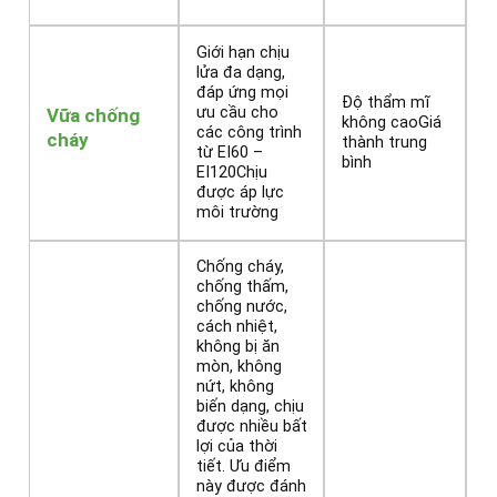
Giới hạn chịu
lửa đa dạng,
đáp ứng mọi
Độ thẩm mĩ
ưu cầu cho
Vữa chống
không caoGiá
các công trình
cháy
thành trung
từ EI60 –
bình
EI120Chịu
được áp lực
môi trường
Chống cháy,
chống thấm,
chống nước,
cách nhiệt,
không bị ăn
mòn, không
nứt, không
biến dạng, chịu
được nhiều bất
lợi của thời
tiết. Ưu điểm
này được đánh