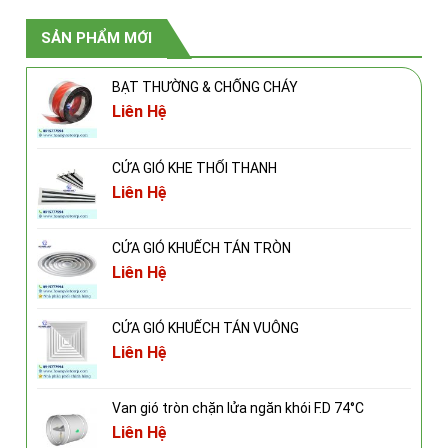
SẢN PHẨM MỚI
BẠT THƯỜNG & CHỐNG CHÁY
Liên Hệ
CỬA GIÓ KHE THỔI THANH
Liên Hệ
CỬA GIÓ KHUẾCH TÁN TRÒN
Liên Hệ
CỬA GIÓ KHUẾCH TÁN VUÔNG
Liên Hệ
Van gió tròn chặn lửa ngăn khói F.D 74°C
Liên Hệ