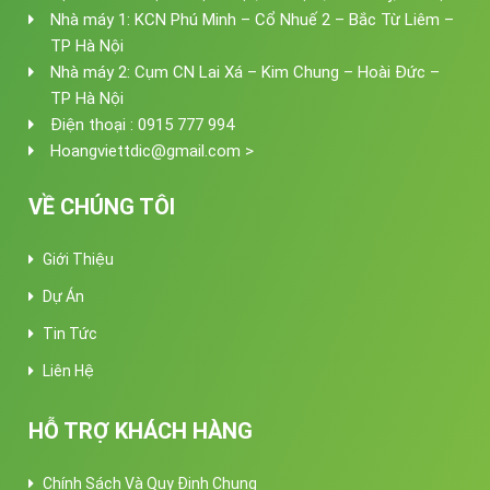
Nhà máy 1: KCN Phú Minh – Cổ Nhuế 2 – Bắc Từ Liêm –
TP Hà Nội
Nhà máy 2: Cụm CN Lai Xá – Kim Chung – Hoài Đức –
TP Hà Nội
Điện thoại : 0915 777 994
Hoangviettdic@gmail.com >
VỀ CHÚNG TÔI
Giới Thiệu
Dự Án
Tin Tức
Liên Hệ
HỖ TRỢ KHÁCH HÀNG
Chính Sách Và Quy Định Chung