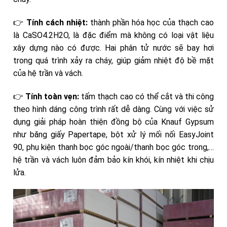
👉
Tính cách nhiệt:
thành phần hóa học của thạch cao
là CaSO4.2H2O, là đặc điểm mà không có loại vật liệu
xây dựng nào có được. Hai phân tử nước sẽ bay hơi
trong quá trình xảy ra cháy, giúp giảm nhiệt độ bề mặt
của hệ trần và vách.
👉
Tính toàn vẹn:
tấm thạch cao có thể cắt và thi công
theo hình dáng công trình rất dễ dàng. Cùng với việc sử
dụng giải pháp hoàn thiện đồng bộ của Knauf Gypsum
như băng giấy Papertape, bột xử lý mối nối EasyJoint
90, phụ kiện thanh bọc góc ngoài/thanh bọc góc trong,…
hệ trần và vách luôn đảm bảo kín khói, kín nhiệt khi chịu
lửa.