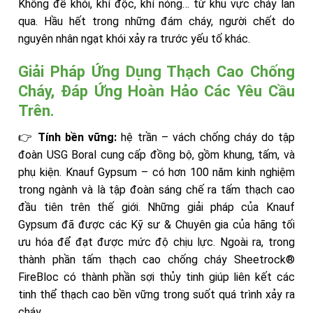
Không để khói, khí độc, khí nóng… từ khu vực cháy lan
qua. Hầu hết trong những đám cháy, người chết do
nguyên nhân ngạt khói xảy ra trước yếu tố khác.
Giải Pháp Ứng Dụng Thạch Cao Chống
Cháy, Đáp Ứng Hoàn Hảo Các Yêu Cầu
Trên.
👉
Tính bền vững:
hệ trần – vách chống cháy do tập
đoàn USG Boral cung cấp đồng bộ, gồm khung, tấm, và
phụ kiện. Knauf Gypsum – có hơn 100 năm kinh nghiệm
trong ngành và là tập đoàn sáng chế ra tấm thạch cao
đầu tiên trên thế giới. Những giải pháp của Knauf
Gypsum đã được các Kỹ sư & Chuyên gia của hãng tối
ưu hóa để đạt được mức độ chịu lực. Ngoài ra, trong
thành phần tấm thạch cao chống cháy Sheetrock®
FireBloc có thành phần sợi thủy tinh giúp liên kết các
tinh thể thạch cao bền vững trong suốt quá trình xảy ra
cháy.