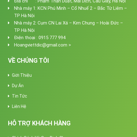
Địa chỉ : Phạm Thận Duật, Mai Dịch, Cầu Giấy, Hà Nội
Nhà máy 1: KCN Phú Minh – Cổ Nhuế 2 – Bắc Từ Liêm –
TP Hà Nội
Nhà máy 2: Cụm CN Lai Xá – Kim Chung – Hoài Đức –
TP Hà Nội
Điện thoại : 0915 777 994
Hoangviettdic@gmail.com >
VỀ CHÚNG TÔI
Giới Thiệu
Dự Án
Tin Tức
Liên Hệ
HỖ TRỢ KHÁCH HÀNG