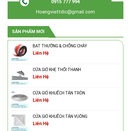
0915 777 994
Hoangviettdic@gmail.com
SẢN PHẨM MỚI
BẠT THƯỜNG & CHỐNG CHÁY
Liên Hệ
CỬA GIÓ KHE THỔI THANH
Liên Hệ
CỬA GIÓ KHUẾCH TÁN TRÒN
Liên Hệ
CỬA GIÓ KHUẾCH TÁN VUÔNG
Liên Hệ