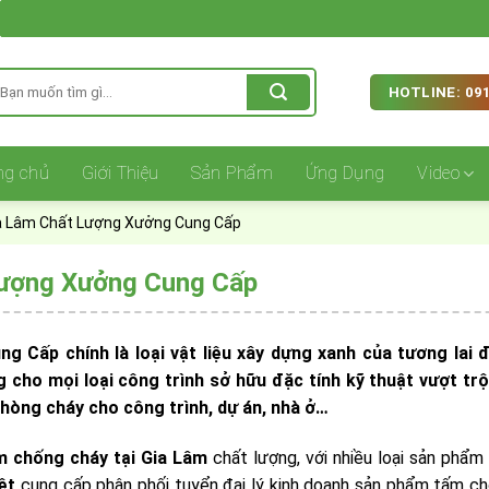
ìm
HOTLINE: 091
iếm:
ng chủ
Giới Thiệu
Sản Phẩm
Ứng Dụng
Video
a Lâm Chất Lượng Xưởng Cung Cấp
Lượng Xưởng Cung Cấp
Cấp chính là loại vật liệu xây dựng xanh của tương lai 
 cho mọi loại công trình sở hữu đặc tính kỹ thuật vượt trộ
hòng cháy cho công trình, dự án, nhà ở…
m chống cháy tại Gia Lâm
chất lượng,
với nhiều loại sản phẩm 
ệt
cung cấp phân phối tuyển đại lý kinh doanh sản phẩm tấm c