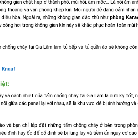
 không gian chật hẹp ở thành phố, mùi hôi, ẩm mốc… Là nỗi ám ản
thông thoáng và văn phòng khép kín. Mọi người dễ dàng cảm nhận
 điều hòa. Ngoài ra, những không gian đặc thù như
phòng Kar
xông hơi trong không gian kín này sẽ khắc phục hoàn toàn mùi 
 chống cháy tại Gia Lâm làm tủ bếp và tủ quần áo sẽ không cò
 Knauf
iệt:
áy và cách nhiệt của tấm chống cháy tại Gia Lâm là cực kỳ tốt, 
nối giữa các panel lại với nhau, sẽ là khu vực dễ bị ảnh hưởng và
vào và bạn chỉ lắp đặt những tấm chống cháy ở bên trong phòn
liệu đinh hay ốc để cố định sẽ bị lung lay và tiềm ẩn nguy cơ ca