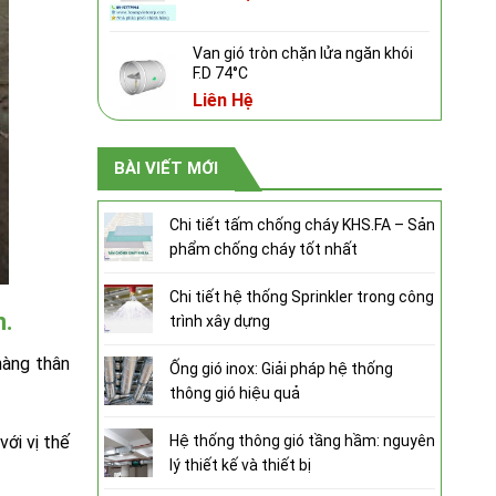
Van gió tròn chặn lửa ngăn khói
F.D 74°C
Liên Hệ
BÀI VIẾT MỚI
Chi tiết tấm chống cháy KHS.FA – Sản
phẩm chống cháy tốt nhất
Chi tiết hệ thống Sprinkler trong công
n.
trình xây dựng
hàng thân
Ống gió inox: Giải pháp hệ thống
thông gió hiệu quả
Hệ thống thông gió tầng hầm: nguyên
với vị thế
lý thiết kế và thiết bị