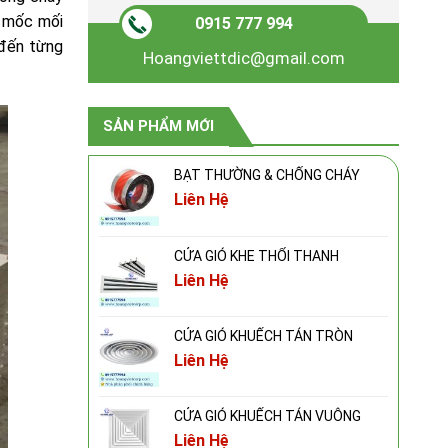
m mốc mối
0915 777 994
 đến từng
Hoangviettdic@gmail.com
SẢN PHẨM MỚI
BẠT THƯỜNG & CHỐNG CHÁY
Liên Hệ
CỬA GIÓ KHE THỔI THANH
Liên Hệ
CỬA GIÓ KHUẾCH TÁN TRÒN
Liên Hệ
CỬA GIÓ KHUẾCH TÁN VUÔNG
Liên Hệ