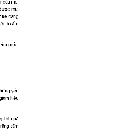
h của mọi
 được mùi
aoke
càng
hôi do ẩm
n ẩm mốc,
những yếu
 giảm hiệu
g thì quá
o rằng tấm