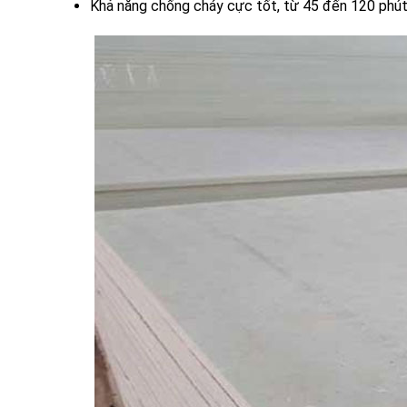
Khả năng chống cháy cực tốt, từ 45 đến 120 phút