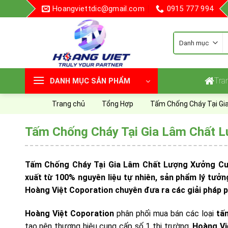
Skip
Hoangviettdic@gmail.com
0915 777 994
to
content
T
k
Tra
DANH MỤC SẢN PHẨM
Trang chủ
Tổng Hợp
Tấm Chống Cháy Tại Gi
Tấm Chống Cháy Tại Gia Lâm Chất 
Tấm Chống Cháy Tại Gia Lâm Chất Lượng Xưởng Cung 
xuất từ 100% nguyên liệu tự nhiên, sản phẩm lý tưởng
Hoàng Việt Coporation chuyên đưa ra các giải pháp p
Hoàng Việt Coporation
phân phối mua bán các loại
tấ
tạo nên thương hiệu cung cấp số 1 thị trường.
Hoàng Vi