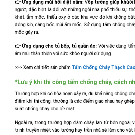
👉 Ứng dụng mùi hôi diệt nấm:
V
ốp tường giúp khử
ới
người, đặc biệt là đối với những ngôi nhà phố thiếu sự 
khét, ẩm mốc, thiếu oxy ở các khu vực đó khi không bật
đóng kín, càng bốc mùi ẩm mốc. Sử dụng tấm chống cháy 
mốc gây ra.
👉 Ứng dụng cho tủ bếp, tủ quần áo:
Với việc dùng tấm
ám mùi thân thiện với sức khỏe người sử dụng.
>>> Xem chi tiết sản phẩm
Tấm Chống Cháy Thạch Cao
*Lưu ý khi thi công tấm chống cháy, cách nh
Trường hợp khi có hỏa hoạn xảy ra, dù khả năng chống ch
điểm khi thi công, thường là các điểm giao nhau hay ghép 
suất chống cháy cho bề mặt.
Ngoài ra, trong trường hợp đám cháy lan từ bên ngoài 
trình truyền nhiệt vào tường hay trần nhà sẽ làm cho vật 