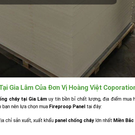
ại Gia Lâm Của Đơn Vị Hoàng Việt Coporatio
ống cháy tại Gia Lâm
uy tín bền bỉ chất lượng, địa điểm mua 
do bạn nên lựa chọn mua
Fireproop Panel
tại đây:
địa chỉ sản xuất, xuất khẩu
panel chống cháy
lớn nhất
Miền Bắc