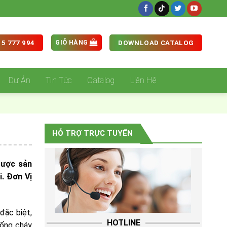
GIỎ HÀNG
5 777 994
DOWNLOAD CATALOG
Dự Án
Tin Tức
Catalog
Liên Hệ
HỖ TRỢ TRỰC TUYẾN
được sản
i. Đơn Vị
đặc biệt,
HOTLINE
hống cháy