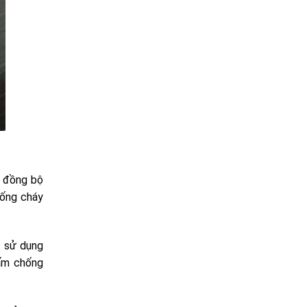
y đồng bộ
hống cháy
c sử dụng
tấm chống