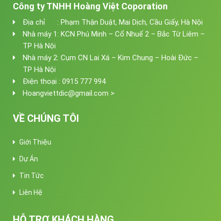
Công ty TNHH Hoàng Việt Coporation
Địa chỉ : Phạm Thận Duật, Mai Dịch, Cầu Giấy, Hà Nội
Nhà máy 1: KCN Phú Minh – Cổ Nhuế 2 – Bắc Từ Liêm –
TP Hà Nội
Nhà máy 2: Cụm CN Lai Xá – Kim Chung – Hoài Đức –
TP Hà Nội
Điện thoại : 0915 777 994
Hoangviettdic@gmail.com >
VỀ CHÚNG TÔI
Giới Thiệu
Dự Án
Tin Tức
Liên Hệ
HỖ TRỢ KHÁCH HÀNG