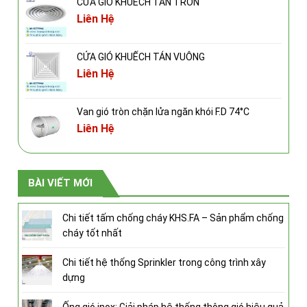
CỬA GIÓ KHUẾCH TÁN TRÒN
Liên Hệ
CỬA GIÓ KHUẾCH TÁN VUÔNG
Liên Hệ
Van gió tròn chặn lửa ngăn khói F.D 74°C
Liên Hệ
BÀI VIẾT MỚI
Chi tiết tấm chống cháy KHS.FA – Sản phẩm chống
cháy tốt nhất
Chi tiết hệ thống Sprinkler trong công trình xây
dựng