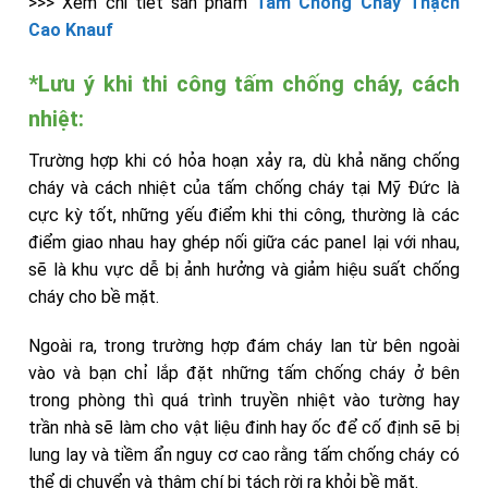
>>> Xem chi tiết sản phẩm
Tấm Chống Cháy Thạch
Cao Knauf
*Lưu ý khi thi công tấm chống cháy, cách
nhiệt:
Trường hợp khi có hỏa hoạn xảy ra, dù khả năng chống
cháy và cách nhiệt của tấm chống cháy tại Mỹ Đức là
cực kỳ tốt, những yếu điểm khi thi công, thường là các
điểm giao nhau hay ghép nối giữa các panel lại với nhau,
sẽ là khu vực dễ bị ảnh hưởng và giảm hiệu suất chống
cháy cho bề mặt.
Ngoài ra, trong trường hợp đám cháy lan từ bên ngoài
vào và bạn chỉ lắp đặt những tấm chống cháy ở bên
trong phòng thì quá trình truyền nhiệt vào tường hay
trần nhà sẽ làm cho vật liệu đinh hay ốc để cố định sẽ bị
lung lay và tiềm ẩn nguy cơ cao rằng tấm chống cháy có
thể di chuyển và thậm chí bị tách rời ra khỏi bề mặt.