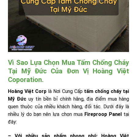
Vì Sao Lựa Chọn Mua Tấm Chống Cháy
Tại Mỹ Đức Của Đơn Vị Hoàng Việt
Coporation.
Hoàng Việt Corp
là Nơi Cung Cấp
tấm chống cháy tại
Mỹ Đức
uy tín bền bỉ chính hãng, địa điểm mua hàng
quen thuộc của nhiều khách hàng, đối tác. Dưới đây là
nhiều lý do bạn nên lựa chọn mua
Fireproop Panel
tại
đây:
– Với nhiều sản phẩm phong phú:
Hoàng Việt