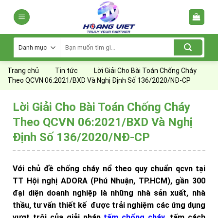
Skip
to
content
Tìm
kiếm:
Trang chủ
Tin tức
Lời Giải Cho Bài Toán Chống Cháy
Theo QCVN 06:2021/BXD Và Nghị Định Số 136/2020/NĐ-CP
Lời Giải Cho Bài Toán Chống Cháy
Theo QCVN 06:2021/BXD Và Nghị
Định Số 136/2020/NĐ-CP
Với chủ đề chống cháy nổ theo quy chuẩn qcvn tại
TT Hội nghị ADORA (Phú Nhuận, TP.HCM), gần 300
đại diện doanh nghiệp là những nhà sản xuất, nhà
thầu, tư vấn thiết kế được trải nghiệm các ứng dụng
vượt trội của giải pháp
tấm chống cháy
, tấm cách