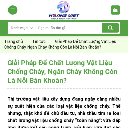
Skip
to
content
Tìm
kiếm:
Trang chủ
Tin tức
Giải Pháp Để Chất Lượng Vật Liệu
Chống Cháy, Ngăn Cháy Không Còn Là Nỗi Băn Khoăn?
Giải Pháp Để Chất Lượng Vật Liệu
Chống Cháy, Ngăn Cháy Không Còn
Là Nỗi Băn Khoăn?
Thị trường vật liệu xây dựng đang ngày càng nhiều
sự xuất hiện của các loại vật liệu chống cháy. Thế
nhưng, thật khó để chủ đầu tư, nhà thầu tìm ra loại
chất lượng vật liệu chống cháy “toàn năng”: vừa đáp
ứng được kết cấu công trình, cấu kiện, vừa đạt các