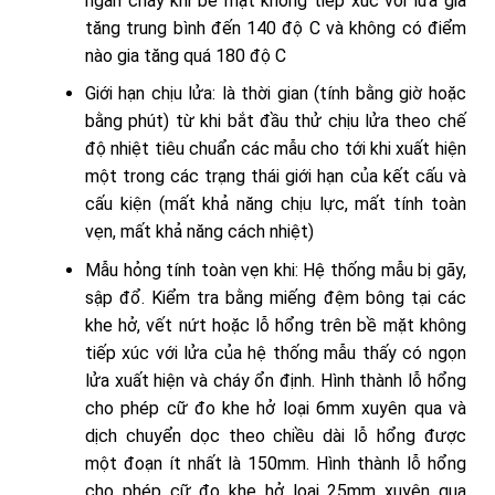
ngăn cháy khi bề mặt không tiếp xúc với lửa gia
tăng trung bình đến 140 độ C và không có điểm
nào gia tăng quá 180 độ C
Giới hạn chịu lửa: là thời gian (tính bằng giờ hoặc
bằng phút) từ khi bắt đầu thử chịu lửa theo chế
độ nhiệt tiêu chuẩn các mẫu cho tới khi xuất hiện
một trong các trạng thái giới hạn của kết cấu và
cấu kiện (mất khả năng chịu lực, mất tính toàn
vẹn, mất khả năng cách nhiệt)
Mẫu hỏng tính toàn vẹn khi: Hệ thống mẫu bị gãy,
sập đổ. Kiểm tra bằng miếng đệm bông tại các
khe hở, vết nứt hoặc lỗ hổng trên bề mặt không
tiếp xúc với lửa của hệ thống mẫu thấy có ngọn
lửa xuất hiện và cháy ổn định. Hình thành lỗ hổng
cho phép cữ đo khe hở loại 6mm xuyên qua và
dịch chuyển dọc theo chiều dài lỗ hổng được
một đoạn ít nhất là 150mm. Hình thành lỗ hổng
cho phép cữ đo khe hở loại 25mm xuyên qua