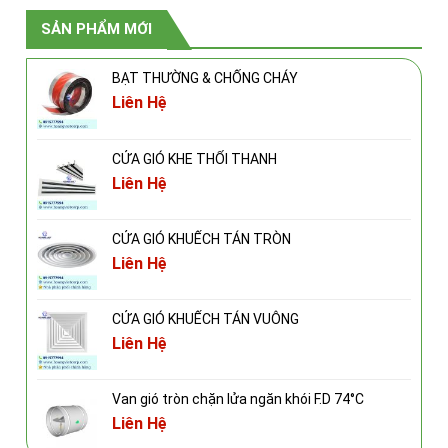
SẢN PHẨM MỚI
BẠT THƯỜNG & CHỐNG CHÁY
Liên Hệ
CỬA GIÓ KHE THỔI THANH
Liên Hệ
CỬA GIÓ KHUẾCH TÁN TRÒN
Liên Hệ
CỬA GIÓ KHUẾCH TÁN VUÔNG
Liên Hệ
Van gió tròn chặn lửa ngăn khói F.D 74°C
Liên Hệ