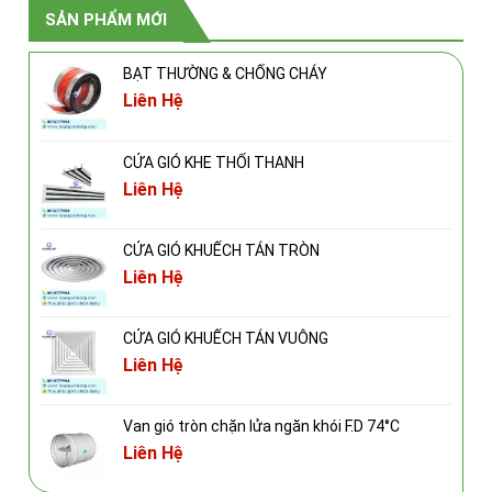
SẢN PHẨM MỚI
BẠT THƯỜNG & CHỐNG CHÁY
Liên Hệ
CỬA GIÓ KHE THỔI THANH
Liên Hệ
CỬA GIÓ KHUẾCH TÁN TRÒN
Liên Hệ
CỬA GIÓ KHUẾCH TÁN VUÔNG
Liên Hệ
Van gió tròn chặn lửa ngăn khói F.D 74°C
Liên Hệ