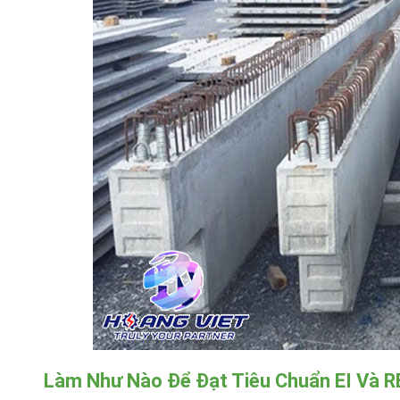
Làm Như Nào Để Đạt Tiêu Chuẩn EI Và RE