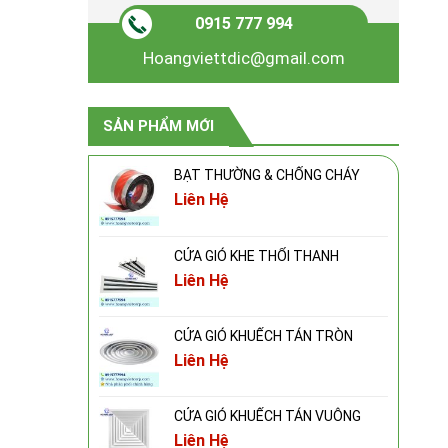
0915 777 994
Hoangviettdic@gmail.com
SẢN PHẨM MỚI
BẠT THƯỜNG & CHỐNG CHÁY
Liên Hệ
CỬA GIÓ KHE THỔI THANH
Liên Hệ
CỬA GIÓ KHUẾCH TÁN TRÒN
Liên Hệ
CỬA GIÓ KHUẾCH TÁN VUÔNG
Liên Hệ