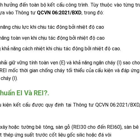
ảnh hưởng đến toàn bộ kết cấu công trình. Tùy thuộc vào từng t
dựa vào Thông tư
QCVN 06:2021/BXD
, trong đó:
năng chịu lực khi chịu tác động bởi nhiệt độ cao
 năng toàn vẹn khi chịu tác động bởi nhiệt độ cao
g khả năng cách nhiệt khi chịu tác động bởi nhiệt độ cao.
phải giữ vững tính toàn vẹn (E) và khả năng ngăn cháy (I) sao ch
REI mốc thời gian chống cháy tối thiểu của cấu kiện và đáp ứng
cháy (I).
uẩn EI Và REI?.
cấu kiện kết cấu được quy định tại Thông tư QCVN 06:2021/BXD
xây hoặc tường bê tông, sàn gỗ (REI30 cho đến REI60), sàn bê
ốt thép ứng suất trước cốt liệu gốc silic hoặc đá vôi