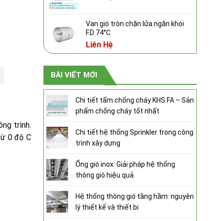
Van gió tròn chặn lửa ngăn khói
F.D 74°C
Liên Hệ
BÀI VIẾT MỚI
Chi tiết tấm chống cháy KHS.FA – Sản
phẩm chống cháy tốt nhất
ng trình.
Chi tiết hệ thống Sprinkler trong công
từ 0 độ C
trình xây dựng
Ống gió inox: Giải pháp hệ thống
thông gió hiệu quả
Hệ thống thông gió tầng hầm: nguyên
lý thiết kế và thiết bị