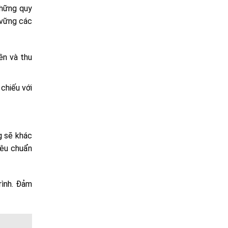
những quy
 vững các
ền và thu
 chiếu với
g sẽ khác
iêu chuẩn
rình. Đảm