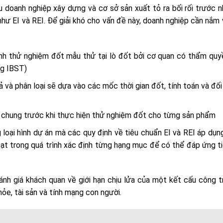
u doanh nghiệp xây dựng và cơ sở sản xuất tỏ ra bối rối trước 
hư EI và REI. Để giải khó cho vấn đề này, doanh nghiệp cần nắm
hành thử nghiệm đốt mẫu thử tại lò đốt bởi cơ quan có thẩm quy
ng IBST)
ả và phân loại sẽ dựa vào các mốc thời gian đốt, tính toán và đối
n chung trước khi thực hiện thử nghiệm đốt cho từng sản phẩm
 loại hình dự án mà các quy định về tiêu chuẩn EI và REI áp dụn
hoạt trong quá trình xác định từng hạng mục để có thể đáp ứng t
nh giá khách quan về giới hạn chịu lửa của một kết cấu công t
ỏe, tài sản và tính mạng con người.