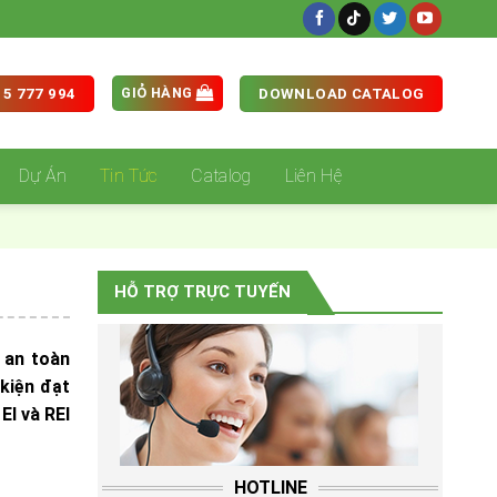
GIỎ HÀNG
5 777 994
DOWNLOAD CATALOG
Dự Án
Tin Tức
Catalog
Liên Hệ
HỖ TRỢ TRỰC TUYẾN
 an toàn
kiện đạt
EI và REI
HOTLINE