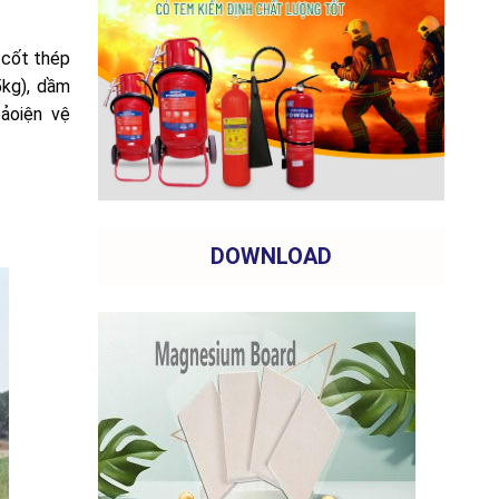
 cốt thép
5kg), dầm
bảoiện vệ
DOWNLOAD