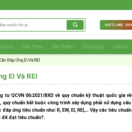
ìm
HOTLINE: 091
iếm:
ng chủ
Giới Thiệu
Sản Phẩm
Ứng Dụng
Video
ần Đáp Ứng EI Và REI
g EI Và REI
ng tư QCVN 06:2021/BXD về quy chuẩn kỹ thuật quốc gia về
, quy chuẩn bắt buộc công trình xây dựng phải sử dụng cấu 
đáp ứng tiêu chuẩn như: R, EW, EI, REI,… Vậy các tiêu chuẩn 
o để đạt tiêu chuẩn?.