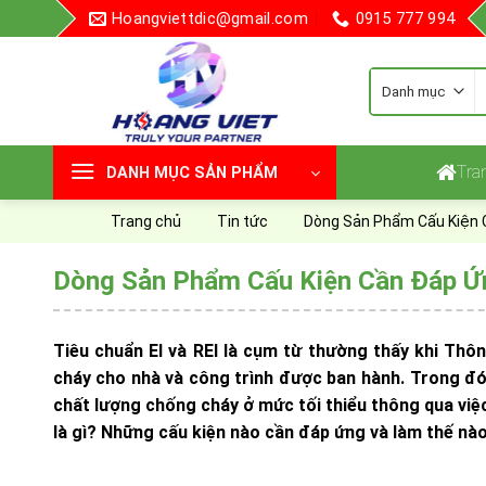
Skip
Hoangviettdic@gmail.com
0915 777 994
to
content
T
k
Tra
DANH MỤC SẢN PHẨM
Trang chủ
Tin tức
Dòng Sản Phẩm Cấu Kiện C
Dòng Sản Phẩm Cấu Kiện Cần Đáp Ứn
Tiêu chuẩn EI và REI là cụm từ thường thấy khi Thô
cháy cho nhà và công trình được ban hành. Trong đó
chất lượng chống cháy ở mức tối thiểu thông qua việc 
là gì? Những cấu kiện nào cần đáp ứng và làm thế nà