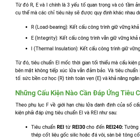
Từ đó R, E và I chính là 3 yếu tố quan trọng và có tầm 
cụ thể mà các chỉ tiêu này sẽ được quy định khác nhau 
R (Load-bearing): Kết cấu công trình giữ vững khả 
E (Integrity): Kết cấu công trình vẫn giữ vững khả
I (Thermal Insulation): Kết cấu công trình giữ vữn
Từ đó, tiêu chuẩn EI mốc thời gian tối thiểu mà cấu kiện 
bên mặt không tiếp xúc lửa vẫn đảm bảo. Và tiêu chuẩn 
tố: sức bền cơ học (R) tính toàn vẹn (E) và khả năng ngăn 
Những Cấu Kiện Nào Cần Đáp Ứng Tiêu Ch
Theo phụ lục F về giới hạn chịu lửa danh định của số 
kiện phải đáp ứng tiêu chuẩn EI và REI như sau:
Tiêu chuẩn
REI
từ
REI30
cho đến
REI240:
Tường 
thép cốt liệu gốc silic hoặc đá vôi, sàn bê tông c