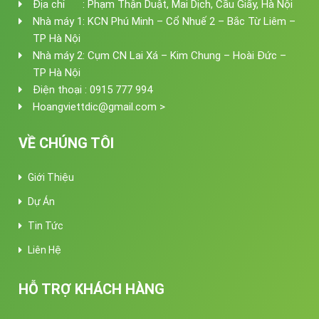
Địa chỉ : Phạm Thận Duật, Mai Dịch, Cầu Giấy, Hà Nội
Nhà máy 1: KCN Phú Minh – Cổ Nhuế 2 – Bắc Từ Liêm –
TP Hà Nội
Nhà máy 2: Cụm CN Lai Xá – Kim Chung – Hoài Đức –
TP Hà Nội
Điện thoại : 0915 777 994
Hoangviettdic@gmail.com >
VỀ CHÚNG TÔI
Giới Thiệu
Dự Án
Tin Tức
Liên Hệ
HỖ TRỢ KHÁCH HÀNG