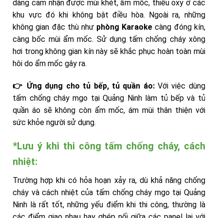
dàng cảm nhận được mùi khét, ẩm mốc, thiếu oxy ở các
khu vực đó khi không bật điều hòa. Ngoài ra, những
không gian đặc thù như
phòng Karaoke
càng đóng kín,
càng bốc mùi ẩm mốc. Sử dụng tấm chống cháy xông
hơi trong không gian kín này sẽ khắc phục hoàn toàn mùi
hôi do ẩm mốc gây ra.
👉 Ứng dụng cho tủ bếp, tủ quần áo:
Với việc dùng
tấm chống cháy mgo tại Quảng Ninh làm tủ bếp và tủ
quần áo sẽ không còn ẩm mốc, ám mùi thân thiện với
sức khỏe người sử dụng.
*Lưu ý khi thi công tấm chống cháy, cách
nhiệt:
Trường hợp khi có hỏa hoạn xảy ra, dù khả năng chống
cháy và cách nhiệt của tấm chống cháy mgo tại Quảng
Ninh là rất tốt, những yếu điểm khi thi công, thường là
các điểm giao nhau hay ghép nối giữa các panel lại với