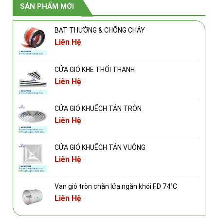
SẢN PHẨM MỚI
BẠT THƯỜNG & CHỐNG CHÁY
Liên Hệ
CỬA GIÓ KHE THỔI THANH
Liên Hệ
CỬA GIÓ KHUẾCH TÁN TRÒN
Liên Hệ
CỬA GIÓ KHUẾCH TÁN VUÔNG
Liên Hệ
Van gió tròn chặn lửa ngăn khói F.D 74°C
Liên Hệ