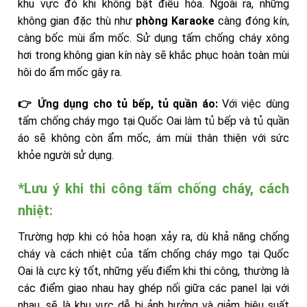
khu vực đó khi không bật điều hòa. Ngoài ra, những
không gian đặc thù như
phòng Karaoke
càng đóng kín,
càng bốc mùi ẩm mốc. Sử dụng tấm chống cháy xông
hơi trong không gian kín này sẽ khắc phục hoàn toàn mùi
hôi do ẩm mốc gây ra.
👉 Ứng dụng cho tủ bếp, tủ quần áo:
Với việc dùng
tấm chống cháy mgo tại Quốc Oai làm tủ bếp và tủ quần
áo sẽ không còn ẩm mốc, ám mùi thân thiện với sức
khỏe người sử dụng.
*Lưu ý khi thi công tấm chống cháy, cách
nhiệt:
Trường hợp khi có hỏa hoạn xảy ra, dù khả năng chống
cháy và cách nhiệt của tấm chống cháy mgo tại Quốc
Oai là cực kỳ tốt, những yếu điểm khi thi công, thường là
các điểm giao nhau hay ghép nối giữa các panel lại với
nhau, sẽ là khu vực dễ bị ảnh hưởng và giảm hiệu suất