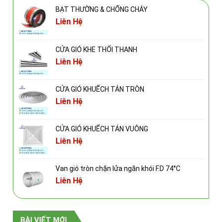
BẠT THƯỜNG & CHỐNG CHÁY
Liên Hệ
CỬA GIÓ KHE THỔI THANH
Liên Hệ
CỬA GIÓ KHUẾCH TÁN TRÒN
Liên Hệ
CỬA GIÓ KHUẾCH TÁN VUÔNG
Liên Hệ
Van gió tròn chặn lửa ngăn khói F.D 74°C
Liên Hệ
BÀI VIẾT MỚI