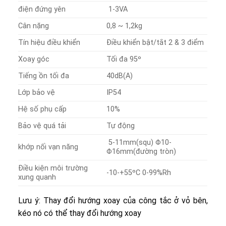
điện đứng yên
1-3VA
Cân nặng
0,8 ~ 1,2kg
Tín hiệu điều khiển
Điều khiển bật/tắt 2 & 3 điểm
Xoay góc
Tối đa 95º
Tiếng ồn tối đa
40dB(A)
Lớp bảo vệ
IP54
Hệ số phụ cấp
10%
Bảo vệ quá tải
Tự động
5-11mm(squ) Φ10-
khớp nối vạn năng
Φ16mm(đường tròn)
Điều kiện môi trường
-10-+55ºC 0-99%Rh
xung quanh
Lưu ý: Thay đổi hướng xoay của công tắc ở vỏ bên,
kéo nó có thể thay đổi hướng xoay