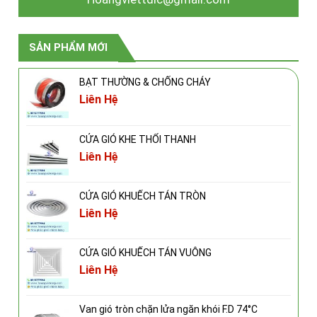
SẢN PHẨM MỚI
BẠT THƯỜNG & CHỐNG CHÁY
Liên Hệ
CỬA GIÓ KHE THỔI THANH
Liên Hệ
CỬA GIÓ KHUẾCH TÁN TRÒN
Liên Hệ
CỬA GIÓ KHUẾCH TÁN VUÔNG
Liên Hệ
Van gió tròn chặn lửa ngăn khói F.D 74°C