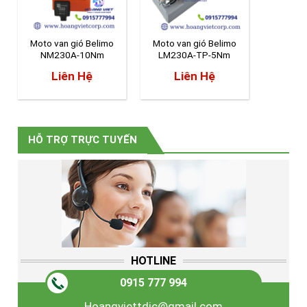
Moto van gió Belimo
Moto van gió Belimo
Starwi
NM230A-10Nm
LM230A-TP-5Nm
Liên Hệ
Liên Hệ
L
HỖ TRỢ TRỰC TUYẾN
HOTLINE
0915 777 994
Hoangviettdic@gmail.com