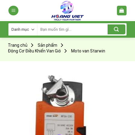
Skip
to
content
Tìm
kiếm:
Trang chủ
Sản phẩm
Động Cơ Điều Khiển Van Gió
Moto van Starwin