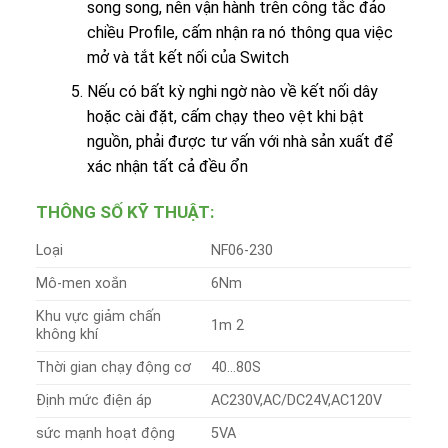
song song, nên vận hành trên công tắc đảo
chiều Profile, cấm nhận ra nó thông qua việc
mở và tắt kết nối của Switch
Nếu có bất kỳ nghi ngờ nào về kết nối dây
hoặc cài đặt, cấm chạy theo vệt khi bật
nguồn, phải được tư vấn với nhà sản xuất để
xác nhận tất cả đều ổn
THÔNG SỐ KỸ THUẬT:
Loại
NF06-230
Mô-men xoắn
6Nm
Khu vực giảm chấn
1m 2
không khí
Thời gian chạy động cơ
40…80S
Định mức điện áp
AC230V,AC/DC24V,AC120V
sức mạnh hoạt động
5VA