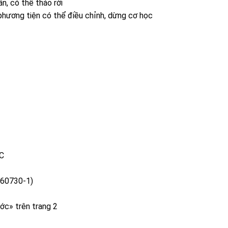
n, có thể tháo rời
c phương tiện có thể điều chỉnh, dừng cơ học
 C
 60730-1)
ớc» trên trang 2