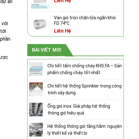
Liên Hệ
 dự án
Van gió tròn chặn lửa ngăn khói
 với
F.D 74°C
Liên Hệ
tới
 phần
BÀI VIẾT MỚI
được
Chi tiết tấm chống cháy KHS.FA – Sản
phẩm chống cháy tốt nhất
Chi tiết hệ thống Sprinkler trong công
trình xây dựng
Ống gió inox: Giải pháp hệ thống
thông gió hiệu quả
Hệ thống thông gió tầng hầm: nguyên
lý thiết kế và thiết bị