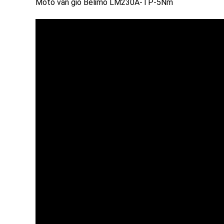
Moto van gió Belimo LM230A-TP-5Nm