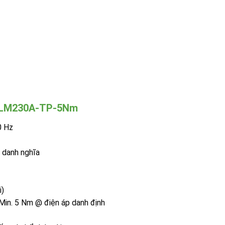
o LM230A-TP-5Nm
0 Hz
 danh nghĩa
i)
in. 5 Nm @ điện áp danh định
1