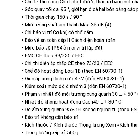
• Ghi đè thủ công Chốt chốt được tháo ra bằng nút nhấ
• Góc quay tối đa. 95 °, giới hạn ở cả hai bên bằng cá
• Thời gian chạy 150 s / 90 °
• Mức công suất âm thanh Max. 35 dB (A)
• Chỉ báo vị trí Cơ khí, có thể cắm
• Bảo vệ an toàn cấp II Cách điện hoàn toàn
• Mức bảo vệ IP54 ở mọi vị trí lắp đặt
• EMC CE theo 89/336 / EEC
• Chỉ thị điện áp thấp CE theo 73/23 / EEC
• Chế độ hoạt động Loại 1B (theo EN 60730-1)
• Điện áp xung định mức 4 kV (đến EN 60730-1)
• Kiểm soát mức độ ô nhiễm 3 (đến EN 60730-1)
• Phạm vi nhiệt độ môi trường xung quanh 30 … + 50 °
• Nhiệt độ không hoạt động Cách40 … + 80 ° C
• Độ ẩm xung quanh 95% rH, không ngưng tụ (theo EN
• Bảo trì Không cần bảo trì
• Kích thước / Kích thước Trọng lượng Xem «Kích thư
• Trọng lượng xấp xỉ. 500g