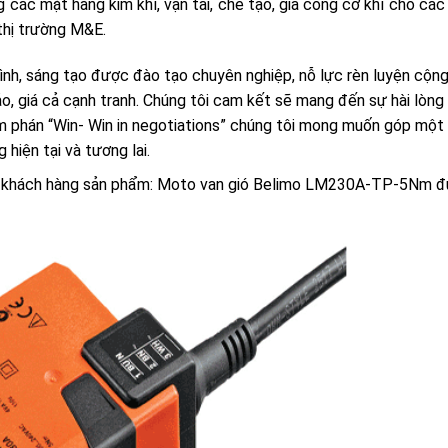
g các mặt hàng kim khí, vận tải, chế tạo, gia công cơ khí cho các
thị trường M&E.
tình, sáng tạo được đào tạo chuyên nghiệp, nỗ lực rèn luyện cộng
ảo, giá cả cạnh tranh. Chúng tôi cam kết sẽ mang đến sự hài lòng 
 phán “Win- Win in negotiations” chúng tôi mong muốn góp một
hiện tại và tương lai.
quý khách hàng sản phẩm: Moto van gió Belimo LM230A-TP-5Nm 