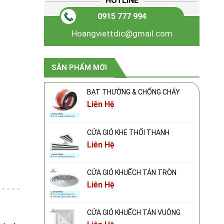
HOTLINE
0915 777 994
Hoangviettdic@gmail.com
SẢN PHẨM MỚI
BẠT THƯỜNG & CHỐNG CHÁY
Liên Hệ
CỬA GIÓ KHE THỔI THANH
Liên Hệ
CỬA GIÓ KHUẾCH TÁN TRÒN
Liên Hệ
CỬA GIÓ KHUẾCH TÁN VUÔNG