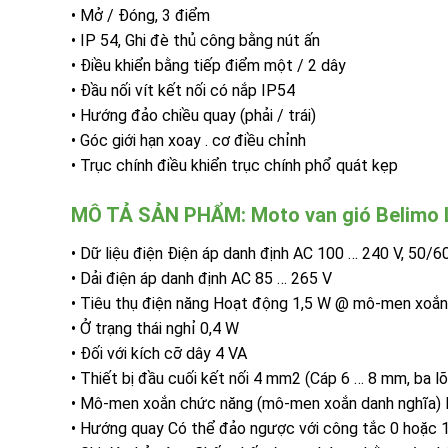
• Mở / Đóng, 3 điểm
• IP 54, Ghi đè thủ công bằng nút ấn
• Điều khiển bằng tiếp điểm một / 2 dây
• Đầu nối vít kết nối có nắp IP54
• Hướng đảo chiều quay (phải / trái)
• Góc giới hạn xoay . cơ điều chỉnh
• Trục chính điều khiển trục chính phổ quát kẹp
MÔ TẢ SẢN PHẨM: Moto van gió Belim
• Dữ liệu điện Điện áp danh định AC 100 … 240 V, 50/6
• Dải điện áp danh định AC 85 … 265 V
• Tiêu thụ điện năng Hoạt động 1,5 W @ mô-men xoắn
• Ở trạng thái nghỉ 0,4 W
• Đối với kích cỡ dây 4 VA
• Thiết bị đầu cuối kết nối 4 mm2 (Cáp 6 … 8 mm, ba lõ
• Mô-men xoắn chức năng (mô-men xoắn danh nghĩa) M
• Hướng quay Có thể đảo ngược với công tắc 0 hoặc 