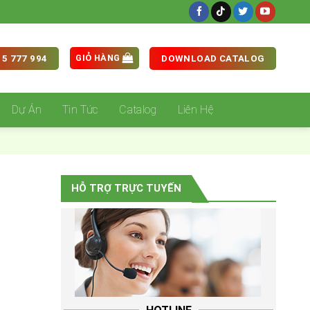
GIỎ HÀNG
5 777 994
DOWNLOAD CATALOG
Dự Án
Tin Tức
Catalog
Liên Hệ
HỖ TRỢ TRỰC TUYẾN