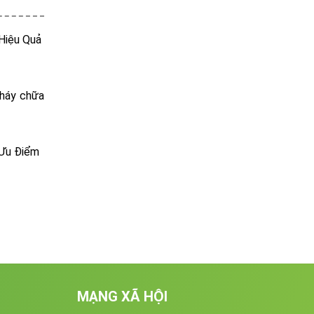
 Hiệu Quả
cháy chữa
 Ưu Điểm
MẠNG XÃ HỘI