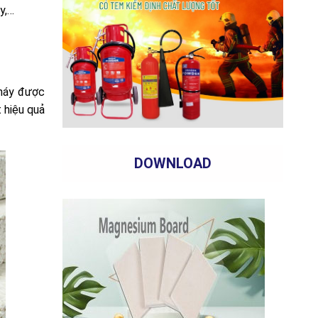
y,…
cháy được
 hiệu quả
DOWNLOAD