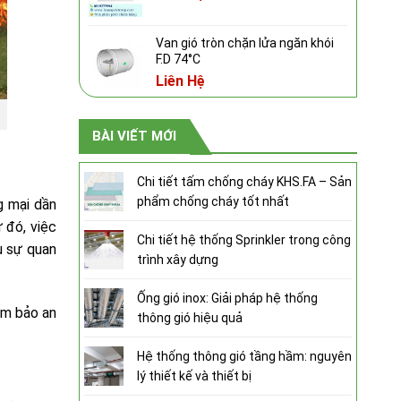
Van gió tròn chặn lửa ngăn khói
F.D 74°C
Liên Hệ
BÀI VIẾT MỚI
Chi tiết tấm chống cháy KHS.FA – Sản
phẩm chống cháy tốt nhất
g mại dần
 đó, việc
Chi tiết hệ thống Sprinkler trong công
u sự quan
trình xây dựng
Ống gió inox: Giải pháp hệ thống
ảm bảo an
thông gió hiệu quả
Hệ thống thông gió tầng hầm: nguyên
lý thiết kế và thiết bị