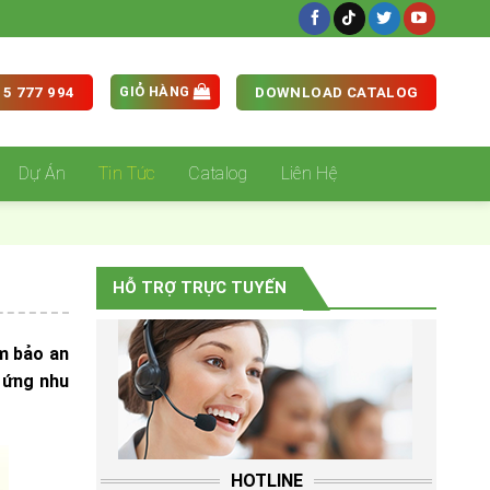
GIỎ HÀNG
5 777 994
DOWNLOAD CATALOG
Dự Án
Tin Tức
Catalog
Liên Hệ
HỖ TRỢ TRỰC TUYẾN
m bảo an
p ứng nhu
HOTLINE