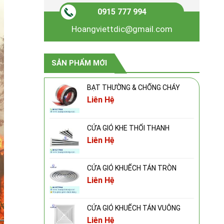
0915 777 994
Hoangviettdic@gmail.com
SẢN PHẨM MỚI
BẠT THƯỜNG & CHỐNG CHÁY
Liên Hệ
CỬA GIÓ KHE THỔI THANH
Liên Hệ
CỬA GIÓ KHUẾCH TÁN TRÒN
Liên Hệ
CỬA GIÓ KHUẾCH TÁN VUÔNG
Liên Hệ