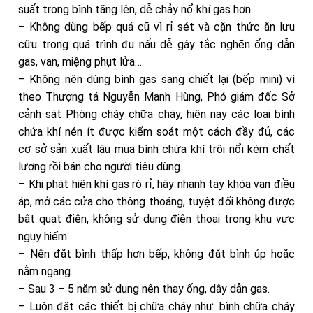
suất trong bình tăng lên, dễ chảy nổ khí gas hơn.
– Không dùng bếp quá cũ vì rỉ sét và cặn thức ăn lưu
cữu trong quá trình đu nấu dễ gây tắc nghẽn ống dẫn
gas, van, miệng phụt lửa…
– Không nên dùng bình gas sang chiết lại (bếp mini) vì
theo Thượng tá Nguyễn Mạnh Hùng, Phó giám đốc Sở
cảnh sát Phòng cháy chữa cháy, hiện nay các loại bình
chứa khí nén ít được kiểm soát một cách đầy đủ, các
cơ sở sản xuất lậu mua bình chứa khí trôi nổi kém chất
lượng rồi bán cho người tiêu dùng.
– Khi phát hiện khí gas rò rỉ, hãy nhanh tay khóa van điều
áp, mở các cửa cho thông thoáng, tuyệt đối không được
bật quạt điện, không sử dụng điện thoại trong khu vực
nguy hiểm.
– Nên đặt bình thấp hơn bếp, không đặt bình úp hoặc
nằm ngang.
– Sau 3 – 5 năm sử dụng nên thay ống, dây dẫn gas.
– Luôn đặt các thiết bị chữa cháy như: bình chữa cháy