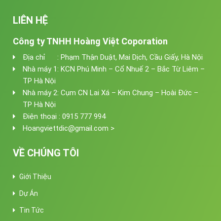
LIÊN HỆ
Công ty TNHH Hoàng Việt Coporation
Địa chỉ : Phạm Thận Duật, Mai Dịch, Cầu Giấy, Hà Nội
Nhà máy 1: KCN Phú Minh – Cổ Nhuế 2 – Bắc Từ Liêm –
TP Hà Nội
Nhà máy 2: Cụm CN Lai Xá – Kim Chung – Hoài Đức –
TP Hà Nội
Điện thoại : 0915 777 994
Hoangviettdic@gmail.com >
VỀ CHÚNG TÔI
Giới Thiệu
Dự Án
Tin Tức