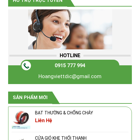
HỖ TRỢ TRỰC TUYẾN
HOTLINE
0915 777 994
Hoangviettdic@gmail.com
SẢN PHẨM MỚI
BẠT THƯỜNG & CHỐNG CHÁY
Liên Hệ
CỬA GIÓ KHE THỔI THANH