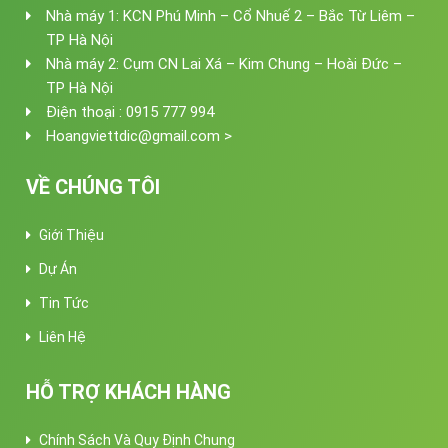
Nhà máy 1: KCN Phú Minh – Cổ Nhuế 2 – Bắc Từ Liêm –
TP Hà Nội
Nhà máy 2: Cụm CN Lai Xá – Kim Chung – Hoài Đức –
TP Hà Nội
Điện thoại : 0915 777 994
Hoangviettdic@gmail.com >
VỀ CHÚNG TÔI
Giới Thiệu
Dự Án
Tin Tức
Liên Hệ
HỖ TRỢ KHÁCH HÀNG
Chính Sách Và Quy Định Chung