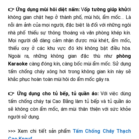
👉 Ứng dụng mùi hôi diệt nấm:
V
ốp tường giúp khử
ới
không gian chật hẹp ở thành phố, mùi hôi, ẩm mốc… Là
nỗi ám ảnh của mọi người, đặc biệt là đối với những ngôi
nhà phố thiếu sự thông thoáng và văn phòng khép kín.
Mọi người dễ dàng cảm nhận được mùi khét, ẩm mốc,
thiếu oxy ở các khu vực đó khi không bật điều hòa.
Ngoài ra, những không gian đặc thù như
phòng
Karaoke
càng đóng kín, càng bốc mùi ẩm mốc. Sử dụng
tấm chống cháy xông hơi trong không gian kín này sẽ
khắc phục hoàn toàn mùi hôi do ẩm mốc gây ra.
👉 Ứng dụng cho tủ bếp, tủ quần áo:
Với việc dùng
tấm chống cháy tại Cao Bằng làm tủ bếp và tủ quần áo
sẽ không còn ẩm mốc, ám mùi thân thiện với sức khỏe
người sử dụng.
>>> Xem chi tiết sản phẩm
Tấm Chống Cháy Thạch
Cao Knauf