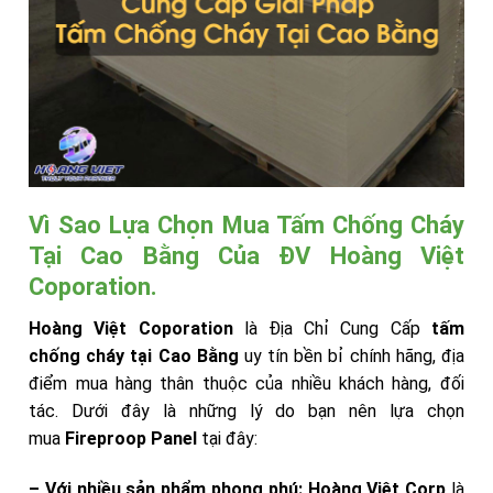
Vì Sao Lựa Chọn Mua Tấm Chống Cháy
Tại Cao Bằng Của ĐV Hoàng Việt
Coporation.
Hoàng Việt Coporation
là Địa Chỉ Cung Cấp
tấm
chống cháy tại Cao Bằng
uy tín bền bỉ chính hãng, địa
điểm mua hàng thân thuộc của nhiều khách hàng, đối
tác. Dưới đây là những lý do bạn nên lựa chọn
mua
Fireproop Panel
tại đây:
– Với nhiều sản phẩm phong phú:
Hoàng Việt Corp
là