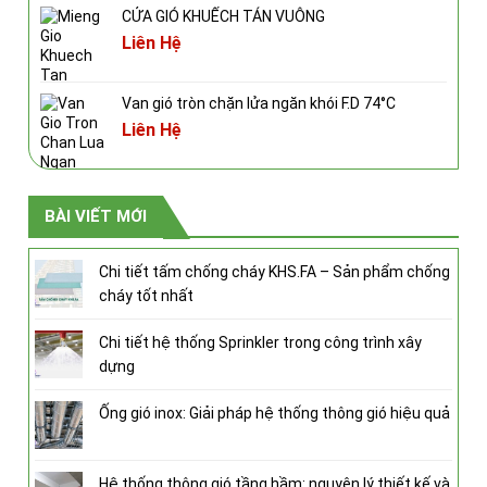
CỬA GIÓ KHUẾCH TÁN VUÔNG
Liên Hệ
Van gió tròn chặn lửa ngăn khói F.D 74°C
Liên Hệ
BÀI VIẾT MỚI
Chi tiết tấm chống cháy KHS.FA – Sản phẩm chống
cháy tốt nhất
Chi tiết hệ thống Sprinkler trong công trình xây
dựng
Ống gió inox: Giải pháp hệ thống thông gió hiệu quả
Hệ thống thông gió tầng hầm: nguyên lý thiết kế và