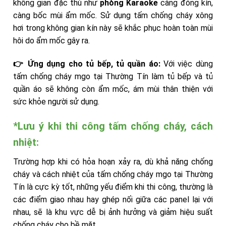
không gian đặc thù như
phòng Karaoke
càng đóng kín,
càng bốc mùi ẩm mốc. Sử dụng tấm chống cháy xông
hơi trong không gian kín này sẽ khắc phục hoàn toàn mùi
hôi do ẩm mốc gây ra.
👉 Ứng dụng cho tủ bếp, tủ quần áo:
Với việc dùng
tấm chống cháy mgo tại Thường Tín làm tủ bếp và tủ
quần áo sẽ không còn ẩm mốc, ám mùi thân thiện với
sức khỏe người sử dụng.
*Lưu ý khi thi công tấm chống cháy, cách
nhiệt:
Trường hợp khi có hỏa hoạn xảy ra, dù khả năng chống
cháy và cách nhiệt của tấm chống cháy mgo tại Thường
Tín là cực kỳ tốt, những yếu điểm khi thi công, thường là
các điểm giao nhau hay ghép nối giữa các panel lại với
nhau, sẽ là khu vực dễ bị ảnh hưởng và giảm hiệu suất
chống cháy cho bề mặt.