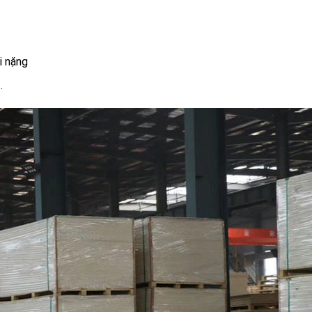
i nặng
.