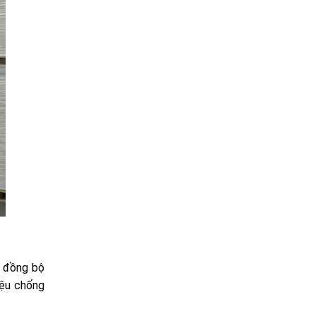
y đồng bộ
iệu chống