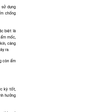
c sử dụng
tấm chống
c biệt là
, ẩm mốc,
kín, càng
ây ra.
ng còn ẩm
c kỳ tốt,
ảnh hưởng