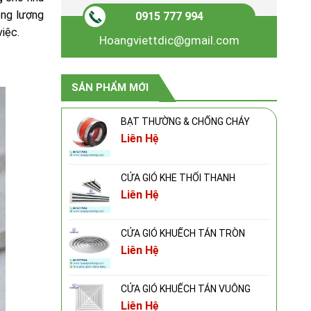
ọng lượng
0915 777 994
iệc.
Hoangviettdic@gmail.com
SẢN PHẨM MỚI
BẠT THƯỜNG & CHỐNG CHÁY
Liên Hệ
CỬA GIÓ KHE THỔI THANH
Liên Hệ
CỬA GIÓ KHUẾCH TÁN TRÒN
Liên Hệ
CỬA GIÓ KHUẾCH TÁN VUÔNG
Liên Hệ