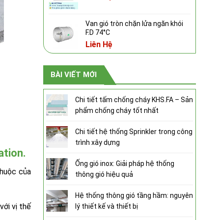
Van gió tròn chặn lửa ngăn khói
F.D 74°C
Liên Hệ
BÀI VIẾT MỚI
Chi tiết tấm chống cháy KHS.FA – Sản
phẩm chống cháy tốt nhất
Chi tiết hệ thống Sprinkler trong công
trình xây dựng
tion.
Ống gió inox: Giải pháp hệ thống
thuộc của
thông gió hiệu quả
Hệ thống thông gió tầng hầm: nguyên
với vị thế
lý thiết kế và thiết bị