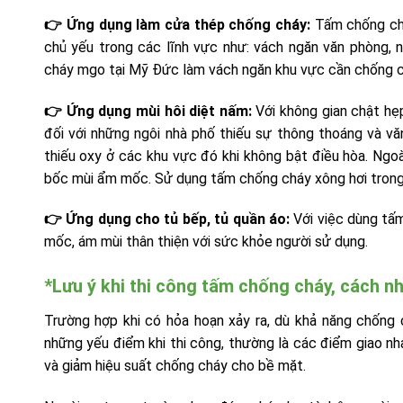
👉 Ứng dụng làm cửa thép chống cháy:
Tấm chống chá
chủ yếu trong các lĩnh vực như: vách ngăn văn phòng, 
cháy mgo tại Mỹ Đức làm vách ngăn khu vực cần chống ch
👉 Ứng dụng mùi hôi diệt nấm:
Với không gian chật hẹp
đối với những ngôi nhà phố thiếu sự thông thoáng và v
thiếu oxy ở các khu vực đó khi không bật điều hòa. Ngo
bốc mùi ẩm mốc. Sử dụng tấm chống cháy xông hơi trong 
👉 Ứng dụng cho tủ bếp, tủ quần áo:
Với việc dùng tấ
mốc, ám mùi thân thiện với sức khỏe người sử dụng.
*Lưu ý khi thi công tấm chống cháy, cách nh
Trường hợp khi có hỏa hoạn xảy ra, dù khả năng chống
những yếu điểm khi thi công, thường là các điểm giao nha
và giảm hiệu suất chống cháy cho bề mặt.