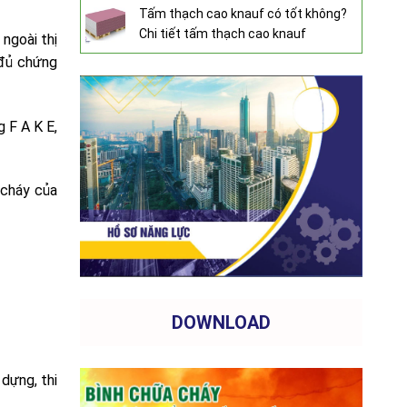
Tấm thạch cao knauf có tốt không?
Chi tiết tấm thạch cao knauf
ngoài thị
 đủ chứng
 F A K E,
 cháy của
DOWNLOAD
dựng, thi