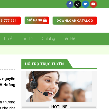
GIỎ HÀNG
5 777 994
DOWNLOAD CATALOG
Dự Án
Tin Tức
Catalog
Liên Hệ
HỖ TRỢ TRỰC TUYẾN
% nguyên
 ĐV Hoàng
ên thương
HOTLINE
g cho nhà