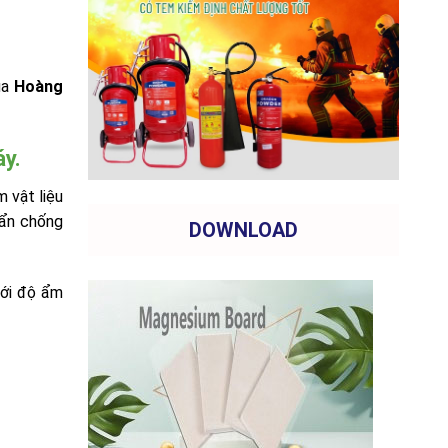
ủa
Hoàng
y.
 vật liệu
uẩn chống
DOWNLOAD
với độ ẩm