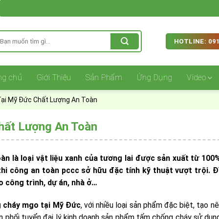
ìm
HOTLINE: 091
iếm:
ng chủ
Giới Thiệu
Sản Phẩm
Ứng Dụng
Video
ại Mỹ Đức Chất Lượng An Toàn
ất Lượng An Toàn
là loại vật liệu xanh của tương lai được sản xuất từ 100
 thi công an toàn pccc sở hữu đặc tính kỹ thuật vượt trội.
 công trình, dự án, nhà ở…
 cháy mgo tại Mỹ Đức
,
với nhiều loại sản phẩm đặc biệt, tạo n
 phối tuyển đại lý kinh doanh sản phẩm tấm chống cháy sử dụn