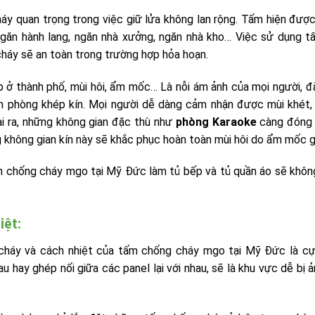
y quan trọng trong việc giữ lửa không lan rộng. Tấm hiện đượ
ngăn hành lang, ngăn nhà xưởng, ngăn nhà kho… Việc sử dụng 
áy sẽ an toàn trong trường hợp hỏa hoạn.
 ở thành phố, mùi hôi, ẩm mốc… Là nỗi ám ảnh của mọi người, đặ
ăn phòng khép kín. Mọi người dễ dàng cảm nhận được mùi khét
ài ra, những không gian đặc thù như
phòng Karaoke
càng đóng 
không gian kín này sẽ khắc phục hoàn toàn mùi hôi do ẩm mốc g
m chống cháy mgo tại Mỹ Đức làm tủ bếp và tủ quần áo sẽ khô
iệt:
 cháy và cách nhiệt của tấm chống cháy mgo tại Mỹ Đức là cự
u hay ghép nối giữa các panel lại với nhau, sẽ là khu vực dễ bị 