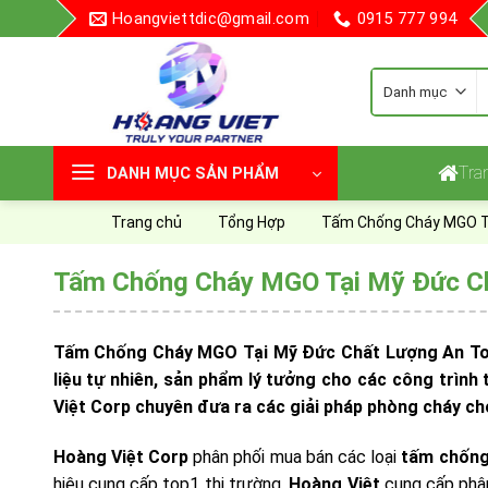
Skip
Hoangviettdic@gmail.com
0915 777 994
to
content
T
k
Tra
DANH MỤC SẢN PHẨM
Trang chủ
Tổng Hợp
Tấm Chống Cháy MGO T
Tấm Chống Cháy MGO Tại Mỹ Đức Ch
Tấm Chống Cháy MGO Tại Mỹ Đức Chất Lượng An Toàn 
liệu tự nhiên, sản phẩm lý tưởng cho các công trình
Việt Corp chuyên đưa ra các giải pháp phòng cháy cho
Hoàng Việt Corp
phân phối mua bán các loại
tấm chống
hiệu cung cấp top1 thị trường.
Hoàng Việt
cung cấp phân