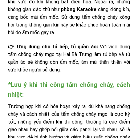
khu vực đó khi không bật điều hòa. Ngoài ra, những
không gian đặc thù như
phòng Karaoke
càng đóng kín,
càng bốc mùi ẩm mốc. Sử dụng tấm chống cháy xông
hơi trong không gian kín này sẽ khắc phục hoàn toàn mùi
hôi do ẩm mốc gây ra.
👉 Ứng dụng cho tủ bếp, tủ quần áo:
Với việc dùng
tấm chống cháy mgo tại Hai Bà Trưng làm tủ bếp và tủ
quần áo sẽ không còn ẩm mốc, ám mùi thân thiện với
sức khỏe người sử dụng.
*Lưu ý khi thi công tấm chống cháy, cách
nhiệt:
Trường hợp khi có hỏa hoạn xảy ra, dù khả năng chống
cháy và cách nhiệt của tấm chống cháy mgo là cực kỳ
tốt, những yếu điểm khi thi công, thường là các điểm
giao nhau hay ghép nối giữa các panel lại với nhau, sẽ là
khu vực dễ bị ảnh hưởng và giảm hiệu suất chống cháy