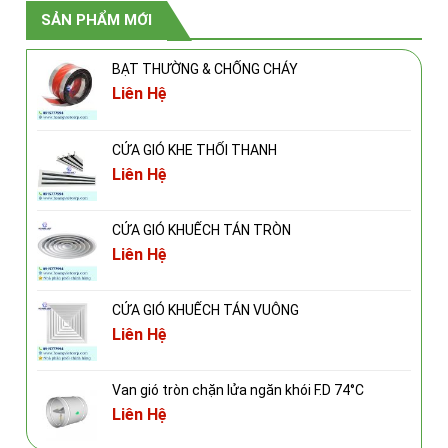
SẢN PHẨM MỚI
BẠT THƯỜNG & CHỐNG CHÁY
Liên Hệ
CỬA GIÓ KHE THỔI THANH
Liên Hệ
CỬA GIÓ KHUẾCH TÁN TRÒN
Liên Hệ
CỬA GIÓ KHUẾCH TÁN VUÔNG
Liên Hệ
Van gió tròn chặn lửa ngăn khói F.D 74°C
Liên Hệ