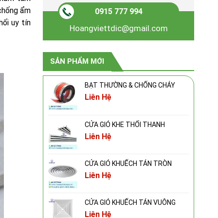
 chống ẩm
0915 777 994
ối uy tín
Hoangviettdic@gmail.com
SẢN PHẨM MỚI
BẠT THƯỜNG & CHỐNG CHÁY
Liên Hệ
CỬA GIÓ KHE THỔI THANH
Liên Hệ
CỬA GIÓ KHUẾCH TÁN TRÒN
Liên Hệ
CỬA GIÓ KHUẾCH TÁN VUÔNG
Liên Hệ