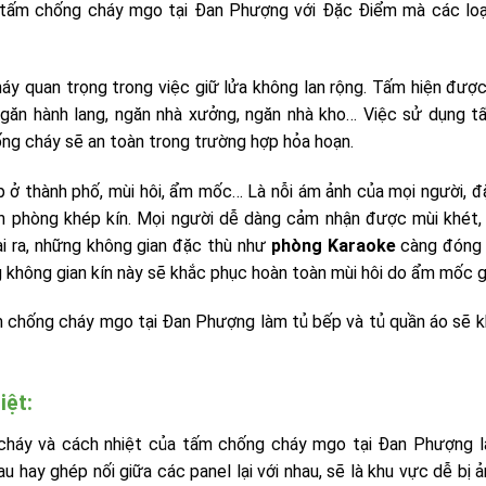
a, tấm chống cháy mgo tại Đan Phượng với Đặc Điểm mà các loại
y quan trọng trong việc giữ lửa không lan rộng. Tấm hiện đượ
ngăn hành lang, ngăn nhà xưởng, ngăn nhà kho… Việc sử dụng 
ng cháy sẽ an toàn trong trường hợp hỏa hoạn.
 ở thành phố, mùi hôi, ẩm mốc… Là nỗi ám ảnh của mọi người, đặ
ăn phòng khép kín. Mọi người dễ dàng cảm nhận được mùi khét
ài ra, những không gian đặc thù như
phòng Karaoke
càng đóng 
không gian kín này sẽ khắc phục hoàn toàn mùi hôi do ẩm mốc g
m chống cháy mgo tại Đan Phượng làm tủ bếp và tủ quần áo sẽ 
iệt:
cháy và cách nhiệt của tấm chống cháy mgo tại Đan Phượng là
u hay ghép nối giữa các panel lại với nhau, sẽ là khu vực dễ bị 