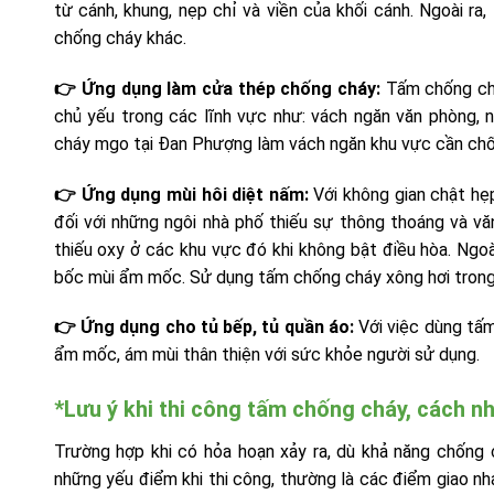
từ cánh, khung, nẹp chỉ và viền của khối cánh. Ngoài r
chống cháy khác.
👉 Ứng dụng làm cửa thép chống cháy:
Tấm chống chá
chủ yếu trong các lĩnh vực như: vách ngăn văn phòng, 
cháy mgo tại Đan Phượng làm vách ngăn khu vực cần chố
👉 Ứng dụng mùi hôi diệt nấm:
Với không gian chật hẹp
đối với những ngôi nhà phố thiếu sự thông thoáng và v
thiếu oxy ở các khu vực đó khi không bật điều hòa. Ngo
bốc mùi ẩm mốc. Sử dụng tấm chống cháy xông hơi trong 
👉 Ứng dụng cho tủ bếp, tủ quần áo:
Với việc dùng tấ
ẩm mốc, ám mùi thân thiện với sức khỏe người sử dụng.
*Lưu ý khi thi công tấm chống cháy, cách nh
Trường hợp khi có hỏa hoạn xảy ra, dù khả năng chống 
những yếu điểm khi thi công, thường là các điểm giao nha