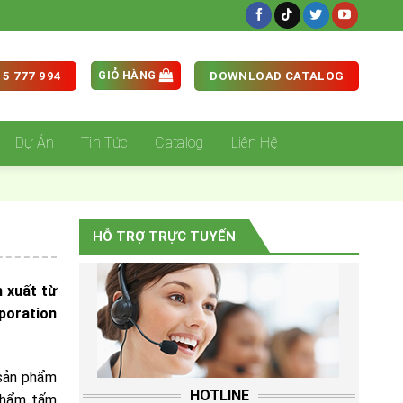
GIỎ HÀNG
5 777 994
DOWNLOAD CATALOG
Dự Án
Tin Tức
Catalog
Liên Hệ
HỖ TRỢ TRỰC TUYẾN
 xuất từ
oporation
 sản phẩm
HOTLINE
 phẩm tấm