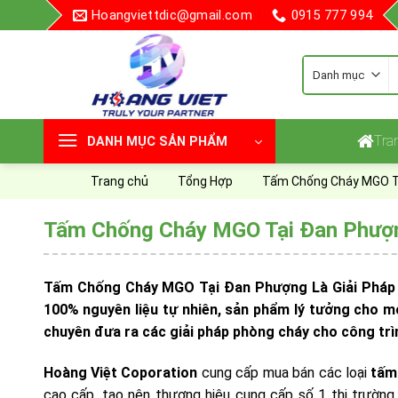
Skip
Hoangviettdic@gmail.com
0915 777 994
to
content
T
k
Tra
DANH MỤC SẢN PHẨM
Trang chủ
Tổng Hợp
Tấm Chống Cháy MGO Tạ
Tấm Chống Cháy MGO Tại Đan Phượng
Tấm Chống Cháy MGO Tại Đan Phượng Là Giải Pháp Tốt
100% nguyên liệu tự nhiên, sản phẩm lý tưởng cho mọ
chuyên đưa ra các giải pháp phòng cháy cho công trì
Hoàng Việt Coporation
cung cấp mua bán các loại
tấm
cao cấp, tạo nên thương hiệu cung cấp số 1 thị trường