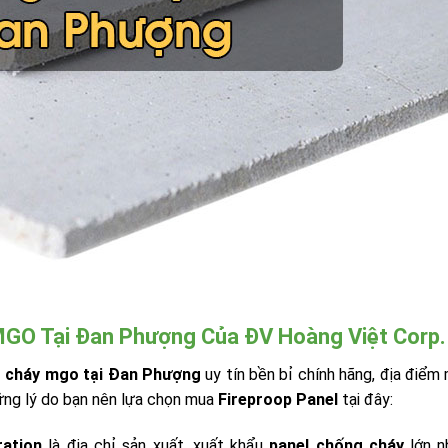
GO Tại Đan Phượng Của ĐV Hoàng Việt Corp.
 cháy mgo tại Đan Phượng
uy tín bền bỉ chính hãng, địa điểm
hững lý do bạn nên lựa chọn mua
Fireproop Panel
tại đây:
ration
là địa chỉ sản xuất, xuất khẩu
panel chống cháy
lớn 