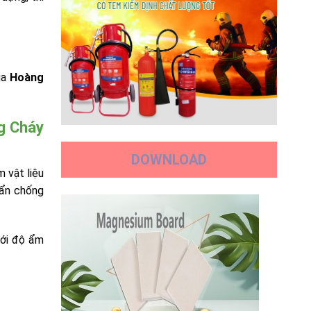
ủa
Hoàng
g Cháy
DOWNLOAD
 vật liệu
uẩn chống
với độ ẩm