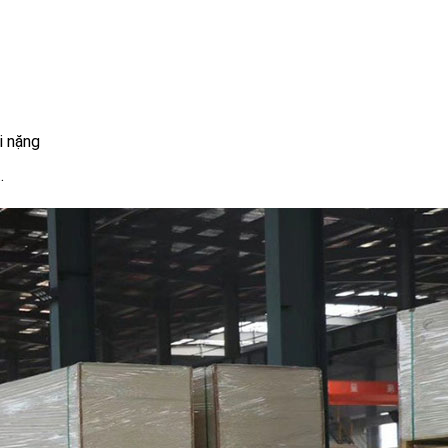
i nặng
.