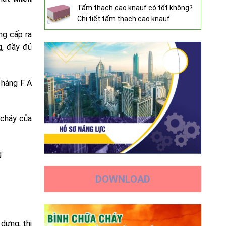
Tấm thạch cao knauf có tốt không?
Chi tiết tấm thạch cao knauf
ng cấp ra
g, đầy đủ
 hàng F A
 cháy của
g
DOWNLOAD
dựng, thi