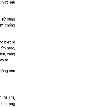
 vật liệu
c sử dụng
tấm chống
c biệt là
, ẩm mốc,
kín, càng
ây ra.
không còn
 rất tốt,
ảnh hưởng