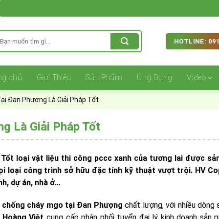
ìm
HOTLINE: 091
iếm:
ng chủ
Giới Thiệu
Sản Phẩm
Ứng Dụng
Video
i Đan Phượng Là Giải Pháp Tốt
 Là Giải Pháp Tốt
 loại vật liệu thi công pccc xanh của tương lai được sản
i loại công trình sở hữu đặc tính kỹ thuật vượt trội. HV C
nh, dự án, nhà ở…
 chống cháy mgo tại Đan Phượng
chất lượng,
với nhiều dòng
.
Hoàng Việt
cung cấp phân phối tuyển đại lý kinh doanh sản