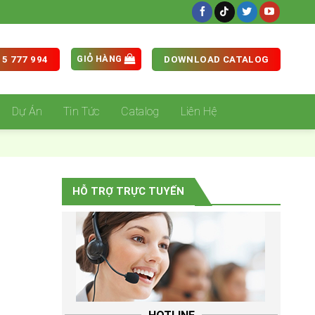
GIỎ HÀNG
5 777 994
DOWNLOAD CATALOG
Dự Án
Tin Tức
Catalog
Liên Hệ
HỖ TRỢ TRỰC TUYẾN