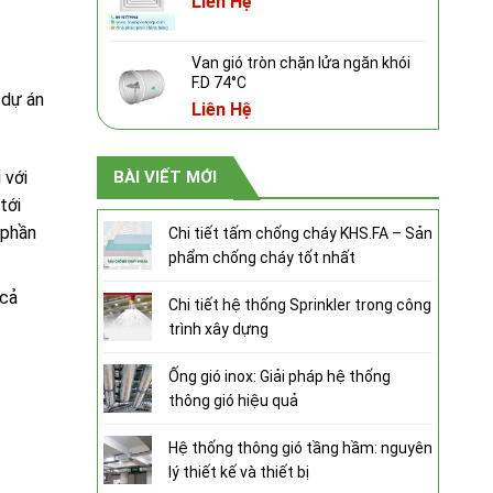
Liên Hệ
Van gió tròn chặn lửa ngăn khói
F.D 74°C
 dự án
Liên Hệ
 với
BÀI VIẾT MỚI
tới
 phần
Chi tiết tấm chống cháy KHS.FA – Sản
phẩm chống cháy tốt nhất
 cả
Chi tiết hệ thống Sprinkler trong công
trình xây dựng
Ống gió inox: Giải pháp hệ thống
thông gió hiệu quả
Hệ thống thông gió tầng hầm: nguyên
lý thiết kế và thiết bị