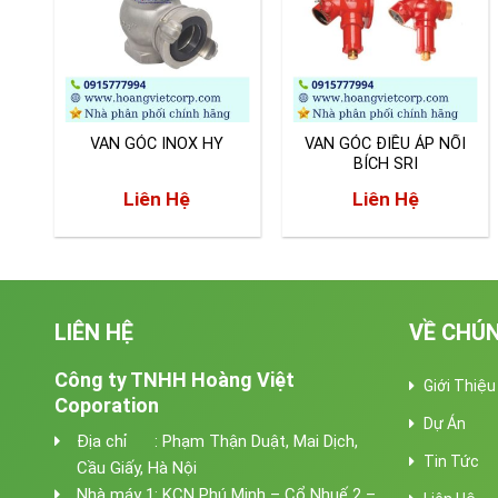
VAN GÓC INOX HY
VAN GÓC ĐIỀU ÁP NỐI
BÍCH SRI
Liên Hệ
Liên Hệ
LIÊN HỆ
VỀ CHÚN
Công ty TNHH Hoàng Việt
Giới Thiệu
Coporation
Dự Án
Địa chỉ : Phạm Thận Duật, Mai Dịch,
Tin Tức
Cầu Giấy, Hà Nội
Nhà máy 1: KCN Phú Minh – Cổ Nhuế 2 –