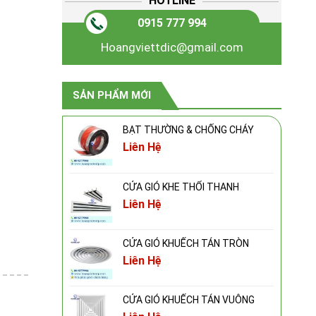
HOTLINE
0915 777 994
Hoangviettdic@gmail.com
SẢN PHẨM MỚI
BẠT THƯỜNG & CHỐNG CHÁY
Liên Hệ
CỬA GIÓ KHE THỔI THANH
Liên Hệ
CỬA GIÓ KHUẾCH TÁN TRÒN
Liên Hệ
CỬA GIÓ KHUẾCH TÁN VUÔNG