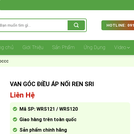
ìm
HOTLINE: 091
iếm:
ng chủ
Giới Thiệu
Sản Phẩm
Ứng Dụng
Video
pccc
VAN GÓC ĐIỀU ÁP NỐI REN SRI
Liên Hệ
Mã SP: WRS121 / WRS120
Giao hàng trên toàn quốc
Sản phẩm chính hãng