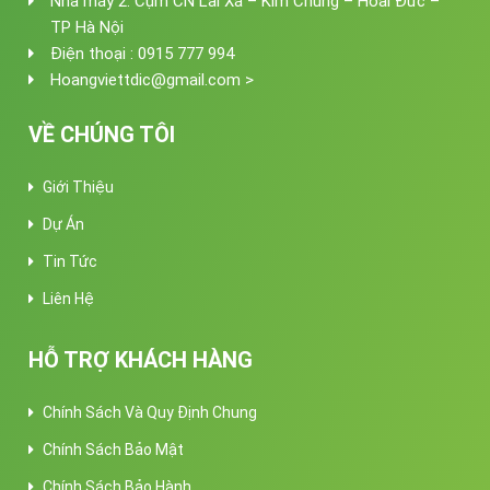
Nhà máy 2: Cụm CN Lai Xá – Kim Chung – Hoài Đức –
TP Hà Nội
Điện thoại : 0915 777 994
Hoangviettdic@gmail.com >
VỀ CHÚNG TÔI
Giới Thiệu
Dự Án
Tin Tức
Liên Hệ
HỖ TRỢ KHÁCH HÀNG
Chính Sách Và Quy Định Chung
Chính Sách Bảo Mật
Chính Sách Bảo Hành