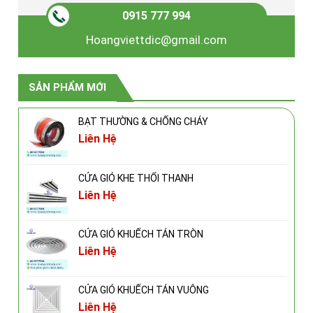
0915 777 994
Hoangviettdic@gmail.com
SẢN PHẨM MỚI
BẠT THƯỜNG & CHỐNG CHÁY
Liên Hệ
CỬA GIÓ KHE THỔI THANH
Liên Hệ
CỬA GIÓ KHUẾCH TÁN TRÒN
Liên Hệ
CỬA GIÓ KHUẾCH TÁN VUÔNG
Liên Hệ