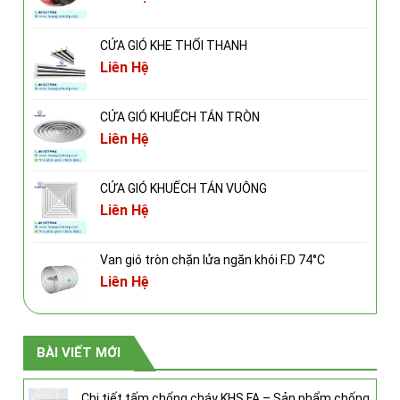
CỬA GIÓ KHE THỔI THANH
Liên Hệ
CỬA GIÓ KHUẾCH TÁN TRÒN
Liên Hệ
CỬA GIÓ KHUẾCH TÁN VUÔNG
Liên Hệ
Van gió tròn chặn lửa ngăn khói F.D 74°C
Liên Hệ
BÀI VIẾT MỚI
Chi tiết tấm chống cháy KHS.FA – Sản phẩm chống