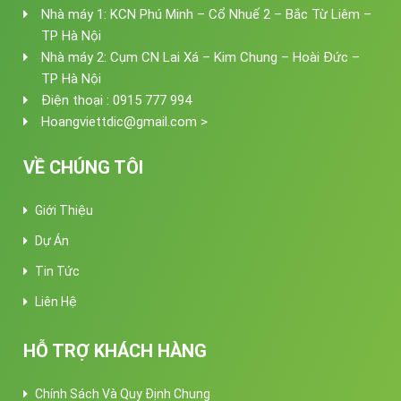
Nhà máy 1: KCN Phú Minh – Cổ Nhuế 2 – Bắc Từ Liêm –
TP Hà Nội
Nhà máy 2: Cụm CN Lai Xá – Kim Chung – Hoài Đức –
TP Hà Nội
Điện thoại : 0915 777 994
Hoangviettdic@gmail.com >
VỀ CHÚNG TÔI
Giới Thiệu
Dự Án
Tin Tức
Liên Hệ
HỖ TRỢ KHÁCH HÀNG
Chính Sách Và Quy Định Chung