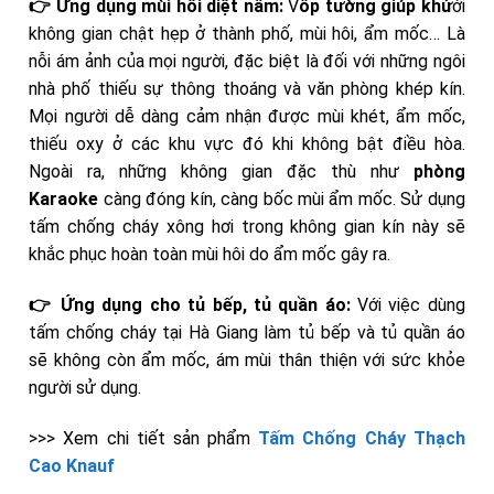
👉 Ứng dụng mùi hôi diệt nấm:
V
ốp tường giúp khử
ới
không gian chật hẹp ở thành phố, mùi hôi, ẩm mốc… Là
nỗi ám ảnh của mọi người, đặc biệt là đối với những ngôi
nhà phố thiếu sự thông thoáng và văn phòng khép kín.
Mọi người dễ dàng cảm nhận được mùi khét, ẩm mốc,
thiếu oxy ở các khu vực đó khi không bật điều hòa.
Ngoài ra, những không gian đặc thù như
phòng
Karaoke
càng đóng kín, càng bốc mùi ẩm mốc. Sử dụng
tấm chống cháy xông hơi trong không gian kín này sẽ
khắc phục hoàn toàn mùi hôi do ẩm mốc gây ra.
👉 Ứng dụng cho tủ bếp, tủ quần áo:
Với việc dùng
tấm chống cháy tại Hà Giang làm tủ bếp và tủ quần áo
sẽ không còn ẩm mốc, ám mùi thân thiện với sức khỏe
người sử dụng.
>>> Xem chi tiết sản phẩm
Tấm Chống Cháy Thạch
Cao Knauf